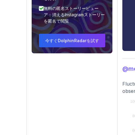
無料の匿名ストーリービュー
ア：消えるInstagramストーリー
を匿名で閲覧
今すぐDolphinRadarを試す
@m
Fluct
obser