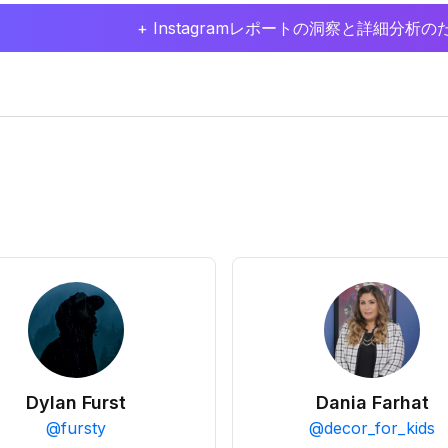
+ Instagramレポートの洞察と詳細分
Dylan Furst
Dania Farhat
@
fursty
@
decor_for_kids