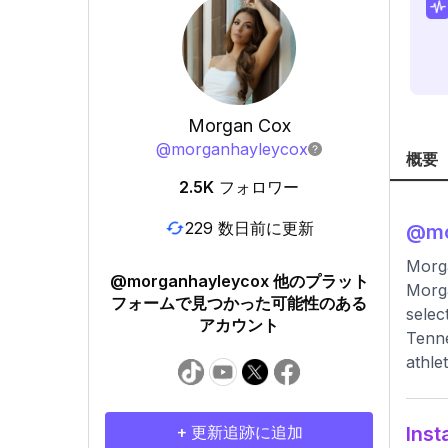
Morgan Cox
@
morganhayleycox
概要
2.5K
フォロワー
229 数日前に更新
@
m
Morg
@morganhayleycox 他のプラット
Morga
フォームで見つかった可能性のある
selec
アカウント
Tenne
athlet
+ 更新追跡に追加
In