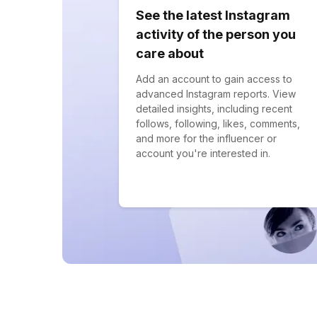
See the latest Instagram
activity of the person you
care about
Add an account to gain access to
advanced Instagram reports. View
detailed insights, including recent
follows, following, likes, comments,
and more for the influencer or
account you're interested in.