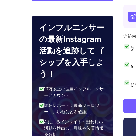
インフルエンサー
追跡内
の最新Instagram
新
活動を追跡してゴ
シップを入手しよ
A
う！
訪
10万以上の注目インフルエンサ
ーアカウント
詳細レポート：最新フォロワ
ー、いいねなどを確認
AIによるインサイト：疑わしい
活動を検出し、興味や位置情報
を分析