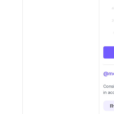
@m
Consi
in ac
日