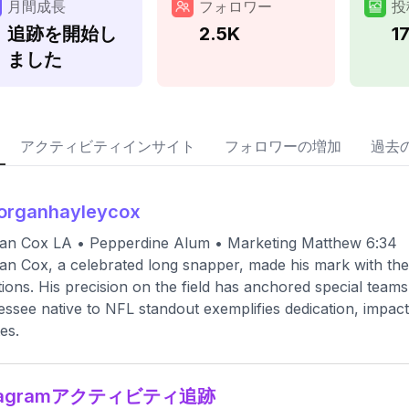
月間成長
フォロワー
投
追跡を開始し
2.5K
1
ました
アクティビティインサイト
フォロワーの増加
過去
organhayleycox
an Cox LA • Pepperdine Alum • Marketing Matthew 6:34
n Cox, a celebrated long snapper, made his mark with the
tions. His precision on the field has anchored special team
ssee native to NFL standout exemplifies dedication, impact
es.
stagramアクティビティ追跡