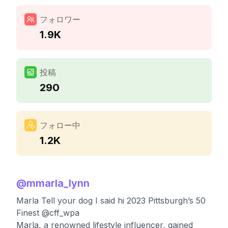
フォロワー
1.9K
投稿
290
フォロー中
1.2K
@
mmarla_lynn
Marla Tell your dog I said hi 2023 Pittsburgh’s 50
Finest @cff_wpa
Marla, a renowned lifestyle influencer, gained