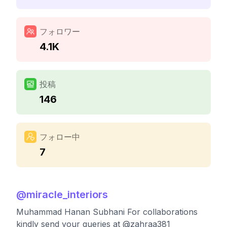
フォロワー
4.1K
投稿
146
フォロー中
7
@
miracle_interiors
Muhammad Hanan Subhani For collaborations
kindly send your queries at @zahraa381