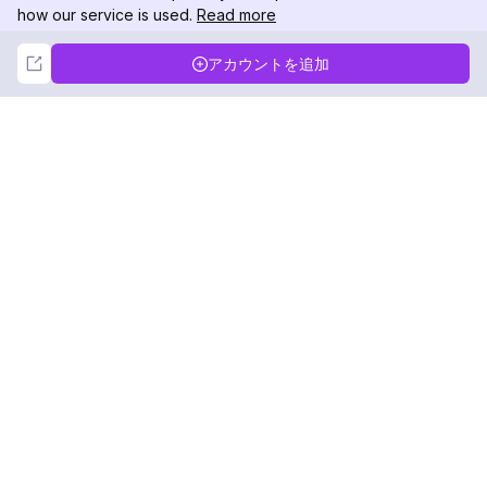
how our service is used.
Read more
Not Now
Accept
アカウントを追加
DolphinRadar
究極のインスタグラムアクティビティトラッカー
フォローする
製品
リソース
分析サンプル
変更履歴
料金
ブログ
お問い合わせ
私たちについて