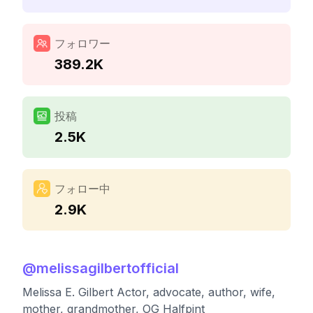
フォロワー
389.2K
投稿
2.5K
フォロー中
2.9K
@
melissagilbertofficial
Melissa E. Gilbert Actor, advocate, author, wife,
mother, grandmother, OG Halfpint