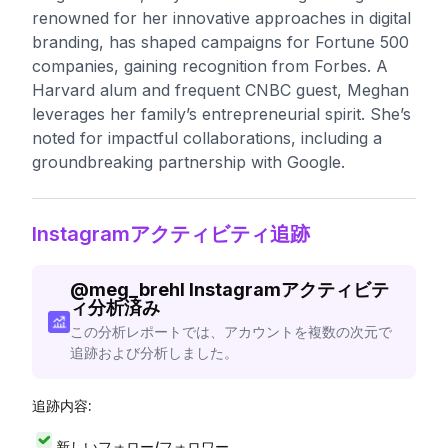
renowned for her innovative approaches in digital
branding, has shaped campaigns for Fortune 500
companies, gaining recognition from Forbes. A
Harvard alum and frequent CNBC guest, Meghan
leverages her family’s entrepreneurial spirit. She’s
noted for impactful collaborations, including a
groundbreaking partnership with Google.
Instagramアクティビティ追跡
@
meg_brehl
Instagramアクティビテ
ィ分析済み
この分析レポートでは、アカウントを複数の次元で
追跡および分析しました。
追跡内容:
新しいフォロー/フォロワー