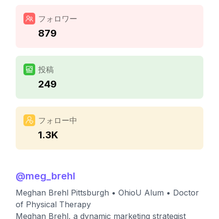
フォロワー
879
投稿
249
フォロー中
1.3K
@
meg_brehl
Meghan Brehl Pittsburgh • OhioU Alum • Doctor
of Physical Therapy
Meghan Brehl, a dynamic marketing strategist