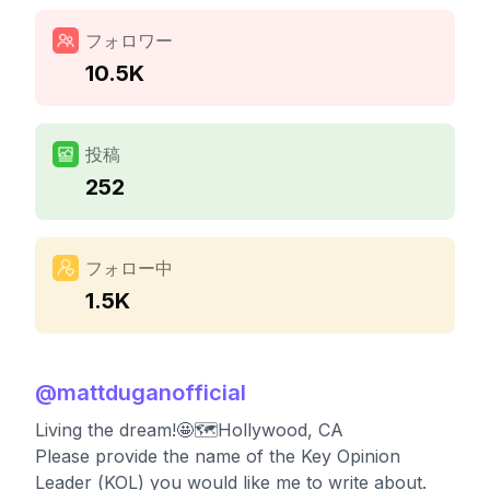
フォロワー
10.5K
投稿
252
フォロー中
1.5K
@
mattduganofficial
Living the dream!🤩🗺️Hollywood, CA
Please provide the name of the Key Opinion
Leader (KOL) you would like me to write about.