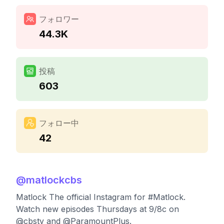
フォロワー
44.3K
投稿
603
フォロー中
42
@
matlockcbs
Matlock The official Instagram for #Matlock.
Watch new episodes Thursdays at 9/8c on
@cbstv and @ParamountPlus.