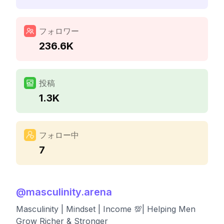
フォロワー
236.6K
投稿
1.3K
フォロー中
7
@
masculinity.arena
Masculinity | Mindset | Income 💯| Helping Men
Grow Richer & Stronger