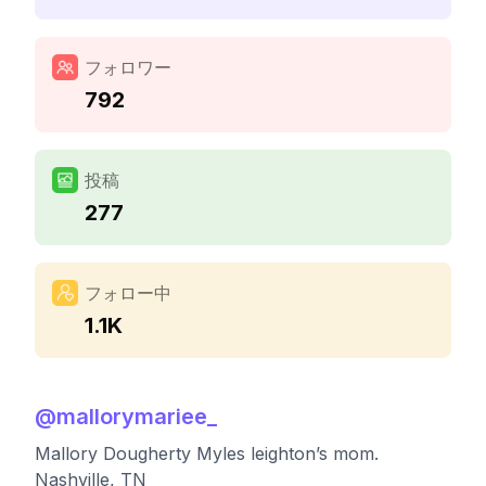
フォロワー
792
投稿
277
フォロー中
1.1K
@
mallorymariee_
Mallory Dougherty Myles leighton’s mom.
Nashville, TN