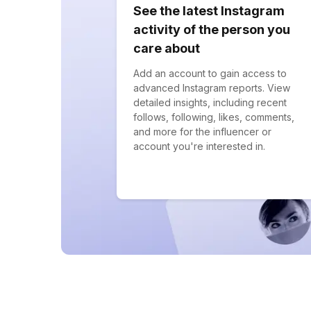
See the latest Instagram
activity of the person you
care about
Add an account to gain access to
advanced Instagram reports. View
detailed insights, including recent
follows, following, likes, comments,
and more for the influencer or
account you're interested in.