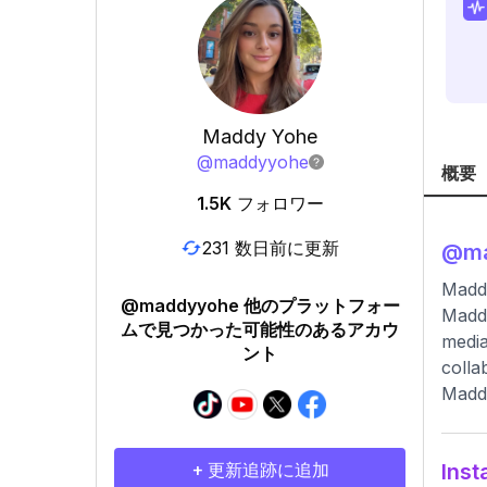
Maddy Yohe
@
maddyyohe
概要
1.5K
フォロワー
231 数日前に更新
@
m
Madd
@maddyyohe 他のプラットフォー
Maddy
ムで見つかった可能性のあるアカウ
media
ント
colla
Maddy
+ 更新追跡に追加
In