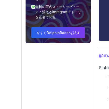
無料の匿名ストーリービュー
ア：消えるInstagramストーリー
を匿名で閲覧
今すぐDolphinRadarを試す
@m
Stabl