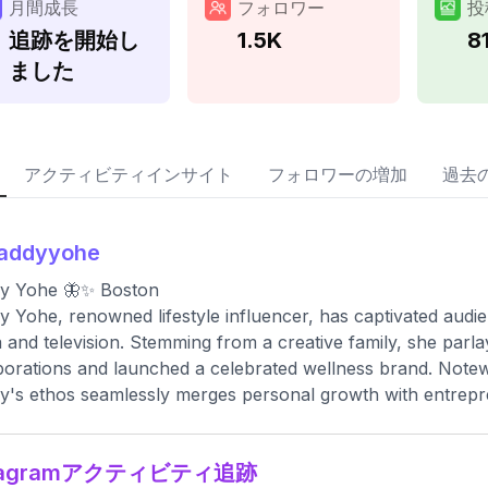
月間成長
フォロワー
投
追跡を開始し
1.5K
8
ました
アクティビティインサイト
フォロワーの増加
過去
addyyohe
y Yohe 🦋✨ Boston
 Yohe, renowned lifestyle influencer, has captivated audie
 and television. Stemming from a creative family, she parla
borations and launched a celebrated wellness brand. Notewo
's ethos seamlessly merges personal growth with entrepren
stagramアクティビティ追跡