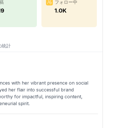
稿
フォロー中
19
1.0K
の統計
nces with her vibrant presence on social
yed her flair into successful brand
rthy for impactful, inspiring content,
eurial spirit.