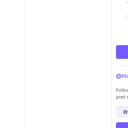
@m
Follo
post 
日