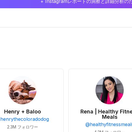
+ Instagramレポートの洞察と詳細分
Henry + Baloo
Rena | Healthy Fitn
Meals
@
henrythecoloradodog
@
healthyfitnessmeal
2.3M
フォロワー