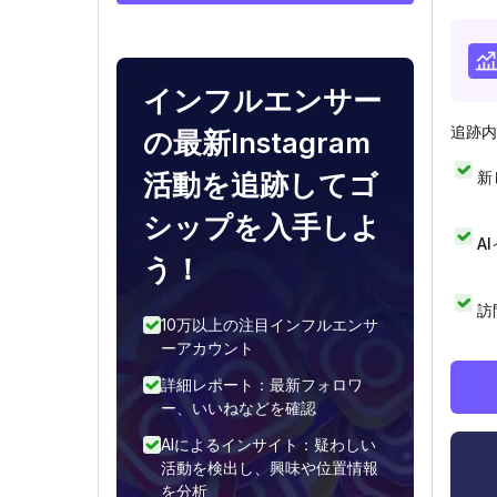
インフルエンサー
追跡内
の最新Instagram
新
活動を追跡してゴ
シップを入手しよ
A
う！
訪
10万以上の注目インフルエンサ
ーアカウント
詳細レポート：最新フォロワ
ー、いいねなどを確認
AIによるインサイト：疑わしい
活動を検出し、興味や位置情報
を分析