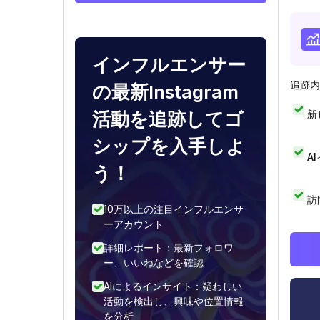
インフルエンサー
追跡内
の最新Instagram
新
活動を追跡してゴ
シップを入手しよ
A
う！
訪
10万以上の注目インフルエンサ
ーアカウント
詳細レポート：最新フォロワ
ー、いいねなどを確認
AIによるインサイト：疑わしい
活動を検出し、興味や位置情報
を分析