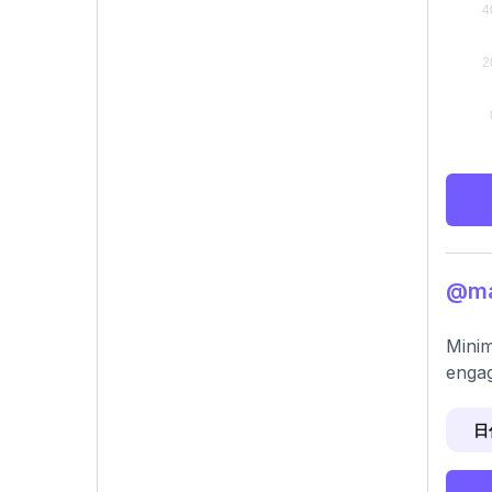
@ma
Minim
engag
日