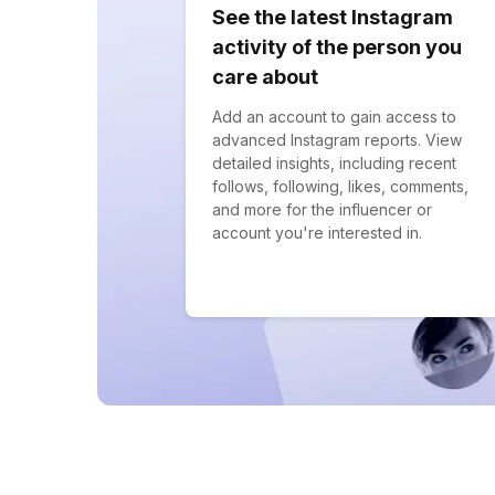
See the latest Instagram
activity of the person you
care about
Add an account to gain access to
advanced Instagram reports. View
detailed insights, including recent
follows, following, likes, comments,
and more for the influencer or
account you're interested in.