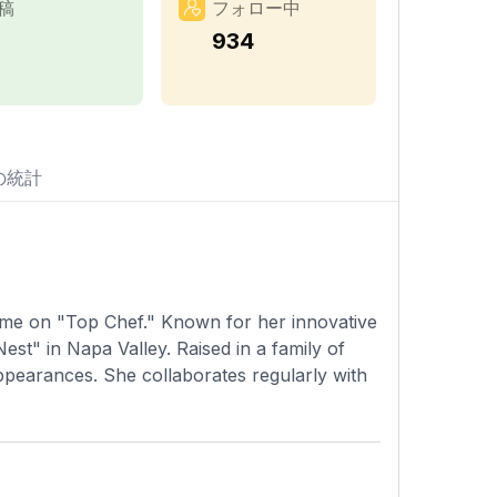
稿
フォロー中
1
934
の統計
fame on "Top Chef." Known for her innovative
est" in Napa Valley. Raised in a family of
pearances. She collaborates regularly with