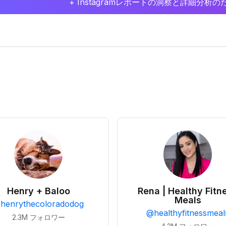
+ Instagramレポートの洞察と詳細分
Henry + Baloo
Rena | Healthy Fitn
Meals
@
henrythecoloradodog
@
healthyfitnessmeal
2.3M
フォロワー