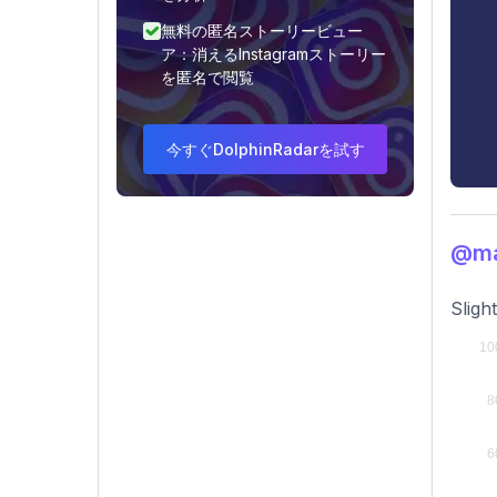
無料の匿名ストーリービュー
ア：消えるInstagramストーリー
を匿名で閲覧
今すぐDolphinRadarを試す
@m
Sligh