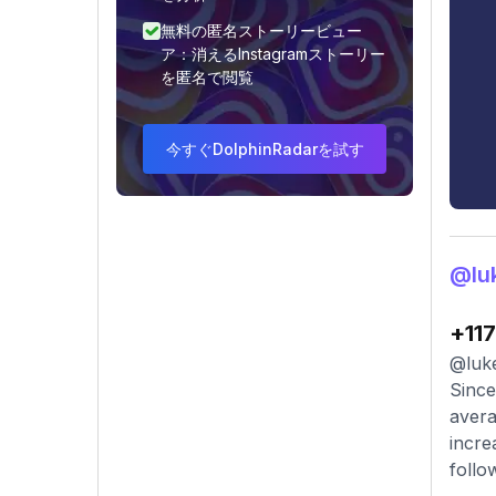
無料の匿名ストーリービュー
ア：消えるInstagramストーリー
を匿名で閲覧
今すぐDolphinRadarを試す
@l
+117
@luke
Since
avera
incre
follo