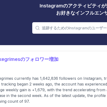
Instagramのアクティビテ
お好きなインフルエン
ukegrimesのフォロワー増加
grimes currently has 1,642,836 followers on Instagram, tr
 tracking began 2 weeks ago, the account has experienced 
ge weekly gain is +1,679, with the trend accelerating from a
ase in the second week. As of the latest update, the profil
wing count of 97.