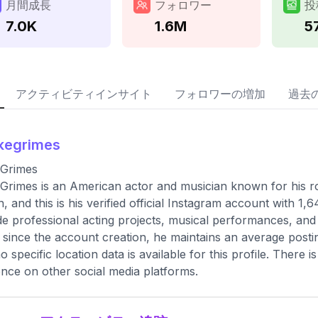
月間成長
フォロワー
投
7.0K
1.6M
5
アクティビティインサイト
フォロワーの増加
過去
kegrimes
 Grimes
Grimes is an American actor and musician known for his r
, and this is his verified official Instagram account with 1,
de professional acting projects, musical performances, and p
 since the account creation, he maintains an average post
o specific location data is available for this profile. There 
nce on other social media platforms.