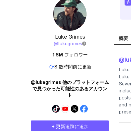
Luke Grimes
概要
@
lukegrimes
1.6M
フォロワー
@
lu
8 数時間前に更新
Luke
Luke 
@lukegrimes 他のプラットフォーム
Seven
で見つかった可能性のあるアカウン
inclu
ト
posts
and n
prese
+ 更新追跡に追加