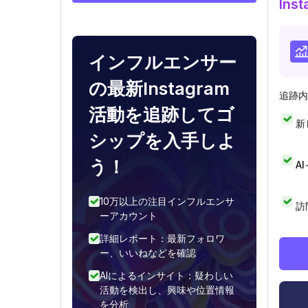
In
インフルエンサー
の最新Instagram
追跡内
活動を追跡してゴ
新
シップを入手しよ
う！
A
10万以上の注目インフルエンサ
訪
ーアカウント
詳細レポート：最新フォロワ
ー、いいねなどを確認
AIによるインサイト：疑わしい
活動を検出し、興味や位置情報
を分析