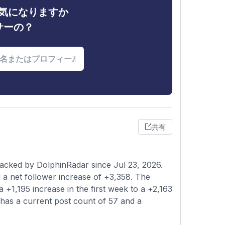
ィが気になりますか
サーの？
共有
acked by DolphinRadar since Jul 23, 2026.
a net follower increase of +3,358. The
 +1,195 increase in the first week to a +2,163
e has a current post count of 57 and a