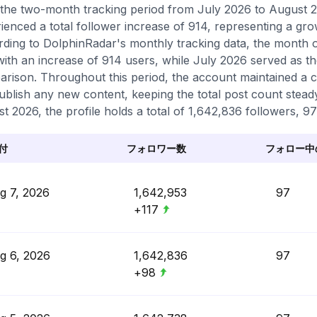
the two-month tracking period from July 2026 to August 2
ienced a total follower increase of 914, representing a gr
ding to DolphinRadar's monthly tracking data, the month 
with an increase of 914 users, while July 2026 served as th
rison. Throughout this period, the account maintained a c
ublish any new content, keeping the total post count steady 
t 2026, the profile holds a total of 1,642,836 followers, 9
付
フォロワー数
フォロー中
g 7, 2026
1,642,953
97
+117
g 6, 2026
1,642,836
97
+98