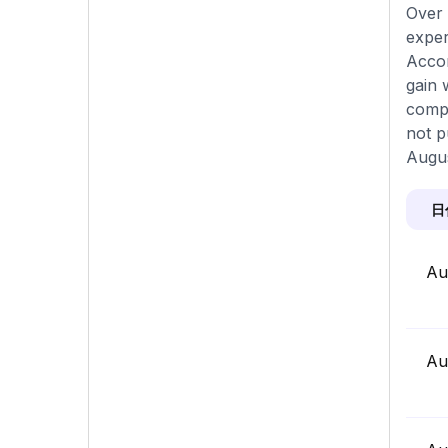
Over 
exper
Accor
gain 
compa
not p
Augus
日
Au
Au