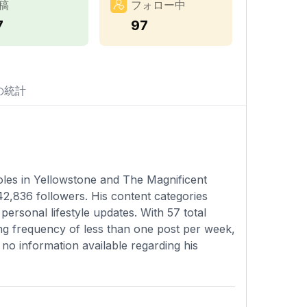
稿
フォロー中
7
97
の統計
oles in Yellowstone and The Magnificent
642,836 followers. His content categories
ersonal lifestyle updates. With 57 total
ing frequency of less than one post per week,
is no information available regarding his