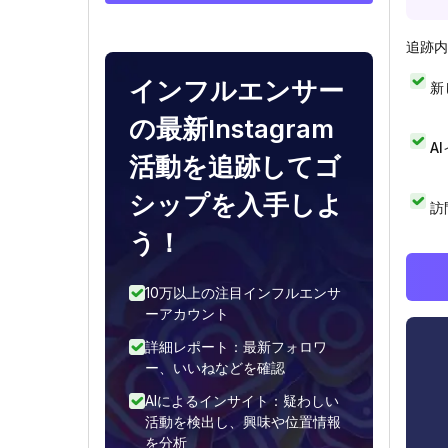
追跡内
インフルエンサー
新
の最新Instagram
A
活動を追跡してゴ
シップを入手しよ
訪
う！
10万以上の注目インフルエンサ
ーアカウント
詳細レポート：最新フォロワ
ー、いいねなどを確認
AIによるインサイト：疑わしい
活動を検出し、興味や位置情報
を分析