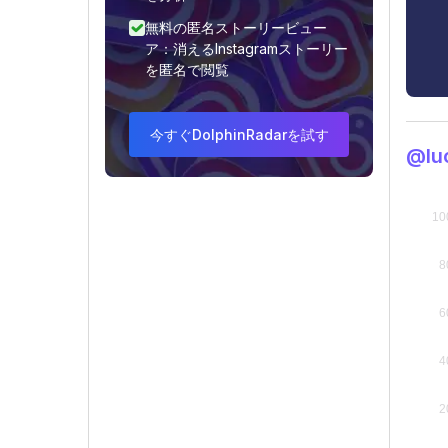
無料の匿名ストーリービュー
ア：消えるInstagramストーリー
を匿名で閲覧
今すぐDolphinRadarを試す
@lu