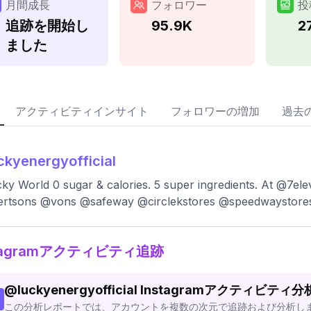
月間成長
フォロワー
投
追跡を開始し
95.9K
2
ました
アクティビティインサイト
フォロワーの増加
過去
ckyenergyofficial
ky World 0 sugar & calories. 5 super ingredients. At @7e
ertsons @vons @safeway @circlekstores @speedwaystore
stagramアクティビティ追跡
@
luckyenergyofficial
Instagramアクティビティ
この分析レポートでは、アカウントを複数の次元で追跡および分析し