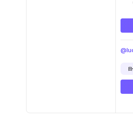
@lu
日