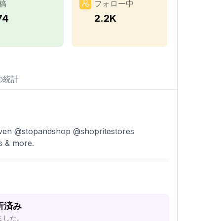
稿
フォロー中
74
2.2K
の統計
leven @stopandshop @shopritestores
s & more.
分析済み
ました。