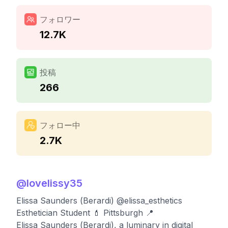
フォロワー
12.7K
投稿
266
フォロー中
2.7K
@
lovelissy35
Elissa Saunders (Berardi) @elissa_esthetics
Esthetician Student 💄 Pittsburgh 📍
Elissa Saunders (Berardi), a luminary in digital