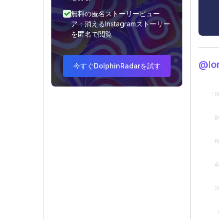
無料の匿名ストーリービュー
ア：消えるInstagramストーリー
を匿名で閲覧
@l
今すぐDolphinRadarを試す