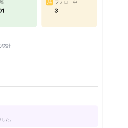
稿
フォロー中
01
3
の統計
ました。