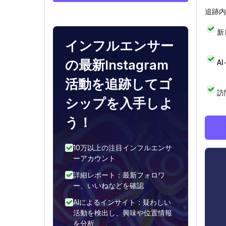
追跡内
新
インフルエンサー
の最新Instagram
A
活動を追跡してゴ
訪
シップを入手しよ
う！
10万以上の注目インフルエンサ
ーアカウント
詳細レポート：最新フォロワ
ー、いいねなどを確認
AIによるインサイト：疑わしい
活動を検出し、興味や位置情報
を分析