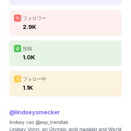
フォロワー
2.9K
投稿
1.0K
フォロー中
1.1K
@
lindseysmecker
lindsey ceo @esp_trendlab
Lindsey Vonn, an Olympic gold medalist and World