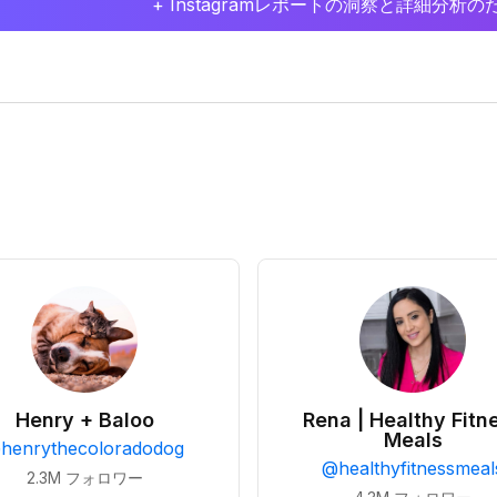
+ Instagramレポートの洞察と詳細分
Henry + Baloo
Rena | Healthy Fitn
Meals
@
henrythecoloradodog
@
healthyfitnessmeal
2.3M
フォロワー