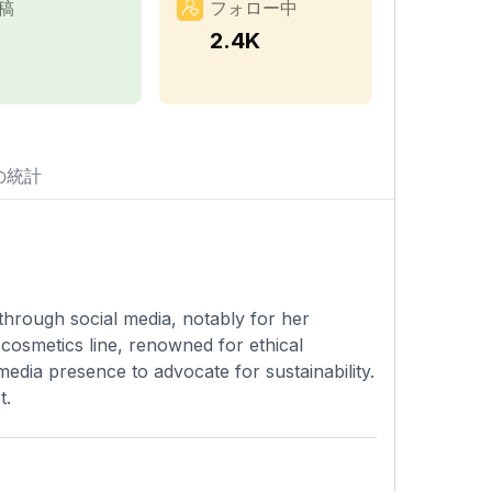
稿
フォロー中
1
2.4K
の統計
through social media, notably for her
 cosmetics line, renowned for ethical
media presence to advocate for sustainability.
t.