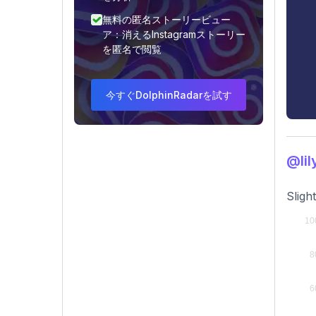
無料の匿名ストーリービュー
ア：消えるInstagramストーリー
を匿名で閲覧
今すぐDolphinRadarを試す
@li
Sligh