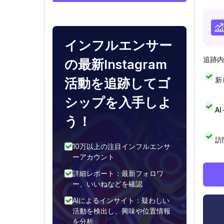
インフルエンサー
追跡内
の最新Instagram
新
活動を追跡してゴ
シップを入手しよ
A
う！
訪
10万以上の注目インフルエンサ
ーアカウント
詳細レポート：最新フォロワ
ー、いいねなどを確認
AIによるインサイト：疑わしい
活動を検出し、興味や位置情報
を分析