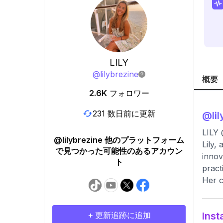
LILY
@
lilybrezine
概要
2.6K
フォロワー
231 数日前に更新
@
li
LILY 
@lilybrezine 他のプラットフォーム
Lily,
で見つかった可能性のあるアカウン
innov
ト
pract
Her c
+ 更新追跡に追加
In