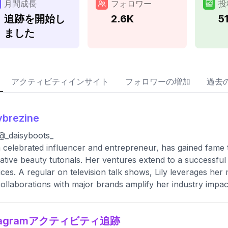
月間成長
フォロワー
投
追跡を開始し
2.6K
5
ました
アクティビティインサイト
フォロワーの増加
過去
lybrezine
@_daisyboots_
 a celebrated influencer and entrepreneur, has gained fame 
ative beauty tutorials. Her ventures extend to a successful
ices. A regular on television talk shows, Lily leverages her 
ollaborations with major brands amplify her industry impac
stagramアクティビティ追跡