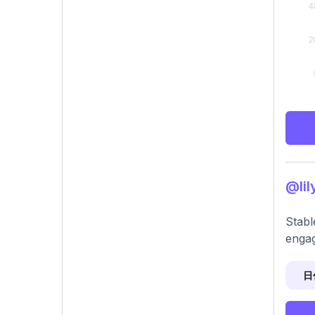
@li
Stabl
engag
日