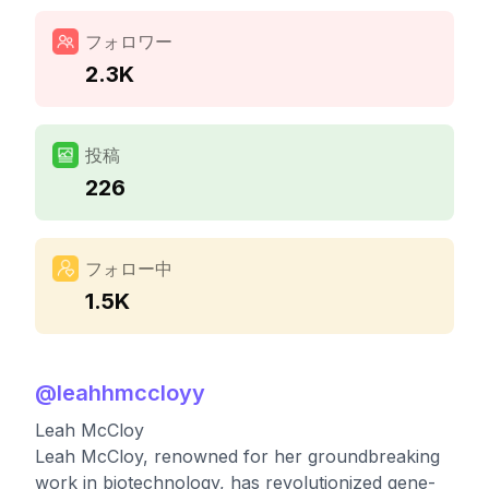
フォロワー
2.3K
投稿
226
フォロー中
1.5K
@
leahhmccloyy
Leah McCloy
Leah McCloy, renowned for her groundbreaking
work in biotechnology, has revolutionized gene-