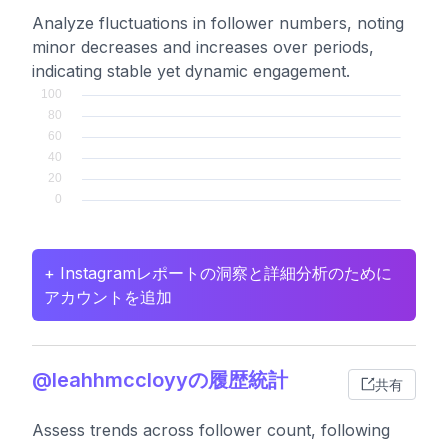
Analyze fluctuations in follower numbers, noting
minor decreases and increases over periods,
indicating stable yet dynamic engagement.
+ Instagramレポートの洞察と詳細分析のために
アカウントを追加
@leahhmccloyyの履歴統計
共有
Assess trends across follower count, following