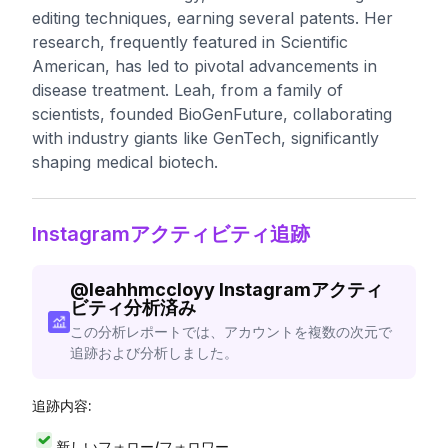
editing techniques, earning several patents. Her
research, frequently featured in Scientific
American, has led to pivotal advancements in
disease treatment. Leah, from a family of
scientists, founded BioGenFuture, collaborating
with industry giants like GenTech, significantly
shaping medical biotech.
Instagramアクティビティ追跡
@
leahhmccloyy
Instagramアクティ
ビティ分析済み
この分析レポートでは、アカウントを複数の次元で
追跡および分析しました。
追跡内容:
新しいフォロー/フォロワー