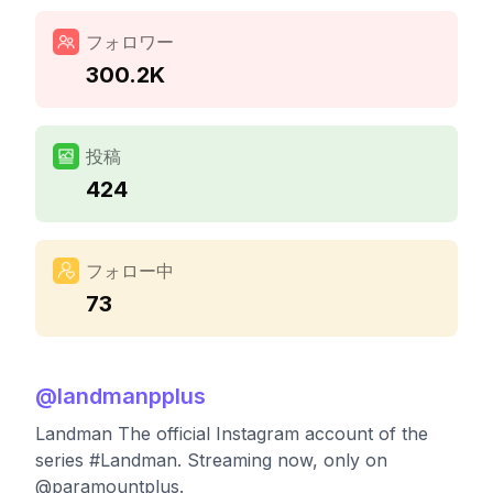
フォロワー
300.2K
投稿
424
フォロー中
73
@
landmanpplus
Landman The official Instagram account of the
series #Landman. Streaming now, only on
@paramountplus.