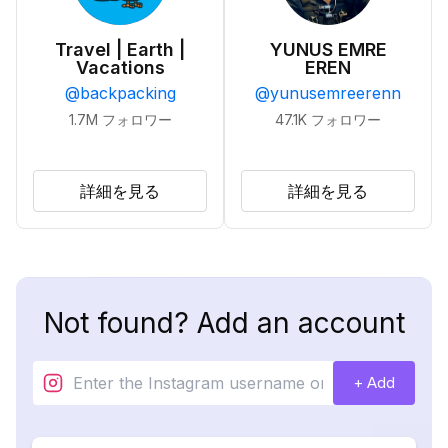
Travel | Earth |
YUNUS EMRE
Vacations
EREN
@
backpacking
@
yunusemreerenn
1.7M
フォロワー
47.1K
フォロワー
詳細を見る
詳細を見る
Not found? Add an account
+ Add