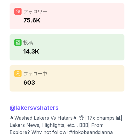
フォロワー
75.6K
投稿
14.3K
フォロー中
603
@
lakersvshaters
🌟Washed Lakers Vs Haters🌟 🏆| 17x champs 📊|
Lakers News, Highlights, etc... 🤷🏽‍♂️| From
Explore? Why not follow! #ripkobeandgianna