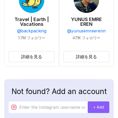
Travel | Earth |
YUNUS EMRE
Vacations
EREN
@
backpacking
@
yunusemreerenn
1.7M
フォロワー
47.1K
フォロワー
詳細を見る
詳細を見る
Not found? Add an account
+ Add