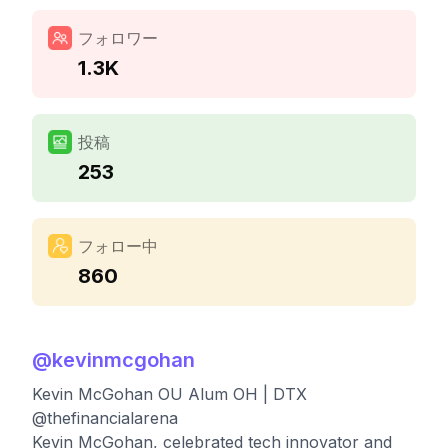
フォロワー
1.3K
投稿
253
フォロー中
860
@
kevinmcgohan
Kevin McGohan OU Alum OH | DTX
@thefinancialarena
Kevin McGohan, celebrated tech innovator and