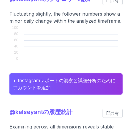
共有
Fluctuating slightly, the follower numbers show a
minor daily change within the analyzed timeframe.
+ Instagramレポートの洞察と詳細分析のために
アカウントを追加
@kelseyantの履歴統計
共有
Examining across all dimensions reveals stable