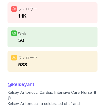
フォロワー
1.1K
投稿
50
フォロー中
588
@
kelseyant
Kelsey Antonucci Cardiac Intensive Care Nurse 🫀
🩺
Kelsey Antonucci, a celebrated chef and