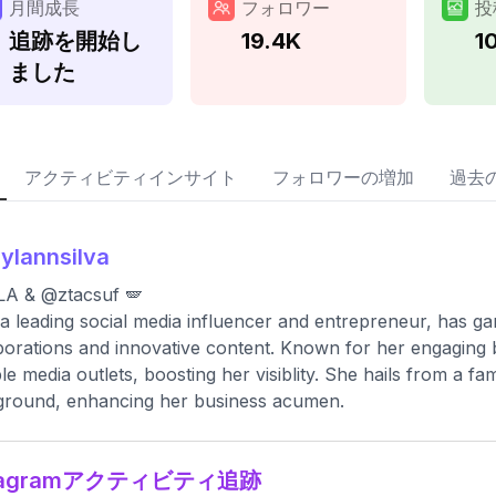
月間成長
フォロワー
投
追跡を開始し
19.4K
1
ました
アクティビティインサイト
フォロワーの増加
過去
ylannsilva
LA & @ztacsuf 🪽
a leading social media influencer and entrepreneur, has ga
borations and innovative content. Known for her engaging 
le media outlets, boosting her visiblity. She hails from a fa
ground, enhancing her business acumen.
stagramアクティビティ追跡