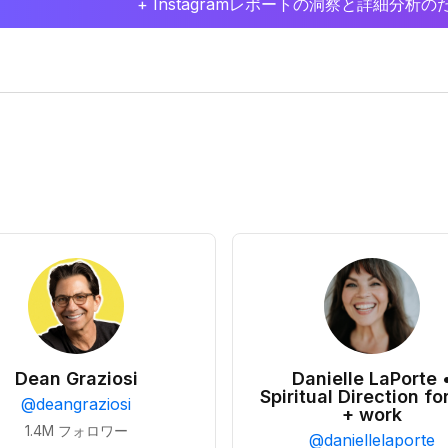
+ Instagramレポートの洞察と詳細分
Dean Graziosi
Danielle LaPorte 
Spiritual Direction for
@
deangraziosi
+ work
1.4M
フォロワー
@
daniellelaporte