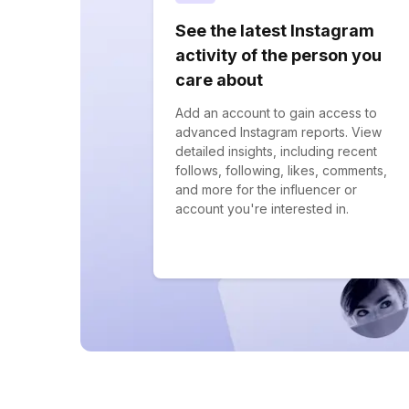
See the latest Instagram
activity of the person you
care about
Add an account to gain access to
advanced Instagram reports. View
detailed insights, including recent
follows, following, likes, comments,
and more for the influencer or
account you're interested in.