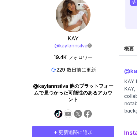
KAY
@
kaylannsilva
概要
19.4K
フォロワー
229 数日前に更新
@
ka
KAY 
@kaylannsilva 他のプラットフォー
KAY, 
ムで見つかった可能性のあるアカウ
colla
ント
notab
back
+ 更新追跡に追加
In