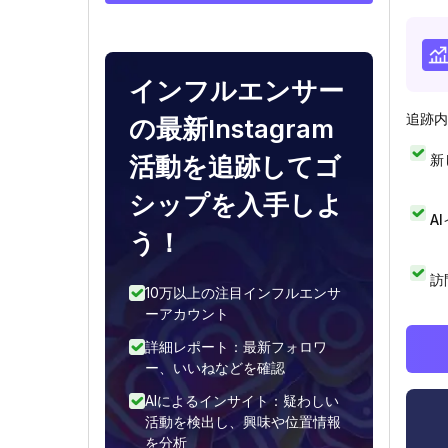
インフルエンサー
追跡内
の最新Instagram
新
活動を追跡してゴ
シップを入手しよ
A
う！
訪
10万以上の注目インフルエンサ
ーアカウント
詳細レポート：最新フォロワ
ー、いいねなどを確認
AIによるインサイト：疑わしい
活動を検出し、興味や位置情報
を分析