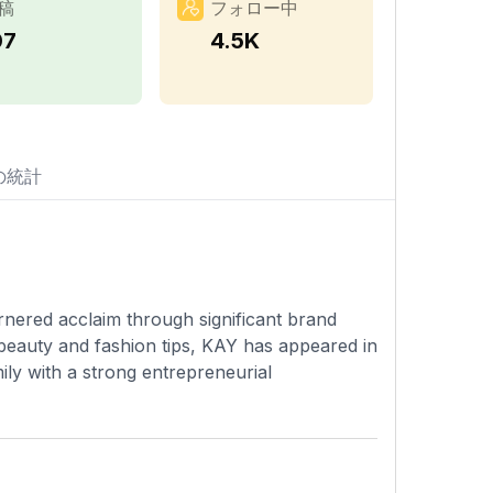
稿
フォロー中
07
4.5K
の統計
rnered acclaim through significant brand
beauty and fashion tips, KAY has appeared in
mily with a strong entrepreneurial