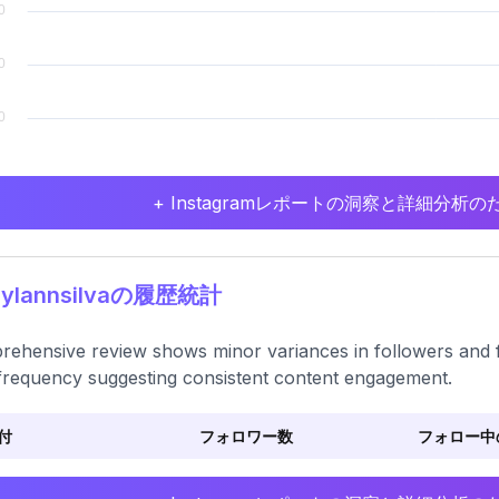
+ Instagramレポートの洞察と詳細分
ylannsilvaの履歴統計
ehensive review shows minor variances in followers and f
frequency suggesting consistent content engagement.
付
フォロワー数
フォロー中