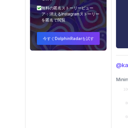
無料の匿名ストーリービュー
ア：消えるInstagramストーリー
を匿名で閲覧
今すぐDolphinRadarを試す
@k
Minim