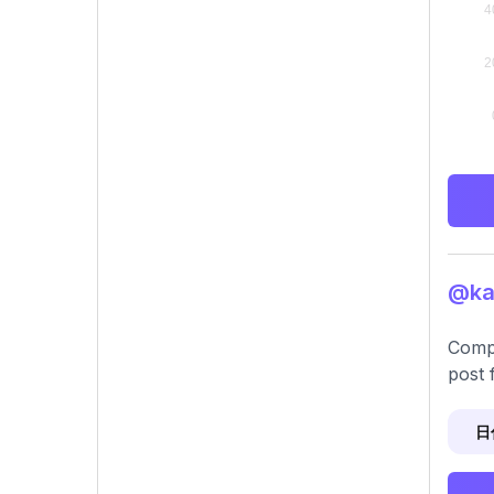
@ka
Compr
post 
日