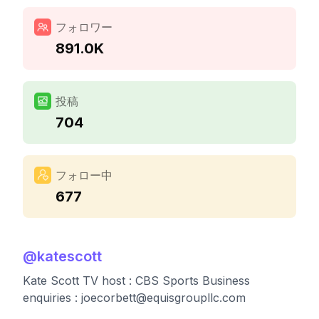
フォロワー
891.0K
投稿
704
フォロー中
677
@
katescott
Kate Scott TV host : CBS Sports Business
enquiries :
joecorbett@equisgroupllc.com