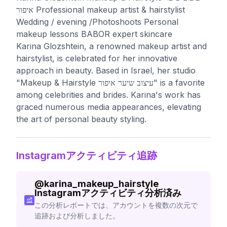
איפור Professional makeup artist & hairstylist
Wedding / evening /Photoshoots Personal
makeup lessons BABOR expert skincare
Karina Glozshtein, a renowned makeup artist and
hairstylist, is celebrated for her innovative
approach in beauty. Based in Israel, her studio
"Makeup & Hairstyle עיצוב שיער איפור" is a favorite
among celebrities and brides. Karina's work has
graced numerous media appearances, elevating
the art of personal beauty styling.
Instagramアクティビティ追跡
@
karina_makeup_hairstyle
Instagramアクティビティ分析済み
この分析レポートでは、アカウントを複数の次元で
追跡および分析しました。