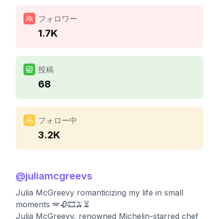
フォロワー
1.7K
投稿
68
フォロー中
3.2K
@
juliamcgreevs
Julia McGreevy romanticizing my life in small
moments 🪽🥀🎞️🫒⏳
Julia McGreevy, renowned Michelin-starred chef