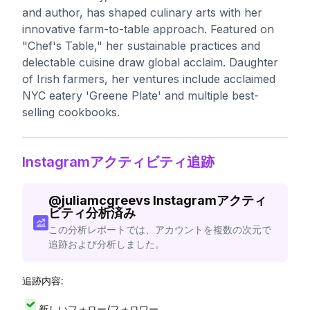
and author, has shaped culinary arts with her
innovative farm-to-table approach. Featured on
"Chef's Table," her sustainable practices and
delectable cuisine draw global acclaim. Daughter
of Irish farmers, her ventures include acclaimed
NYC eatery 'Greene Plate' and multiple best-
selling cookbooks.
Instagramアクティビティ追跡
@
juliamcgreevs
Instagramアクティ
ビティ分析済み
この分析レポートでは、アカウントを複数の次元で
追跡および分析しました。
追跡内容:
新しいフォロー/フォロワー