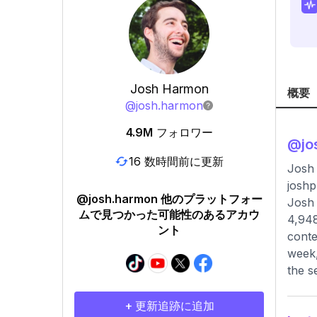
Josh Harmon
概要
@
josh.harmon
4.9M
フォロワー
@
jo
16 数時間前に更新
Josh 
joshp
@josh.harmon 他のプラットフォー
Josh 
ムで見つかった可能性のあるアカウ
4,948
ント
conte
week,
the s
+ 更新追跡に追加