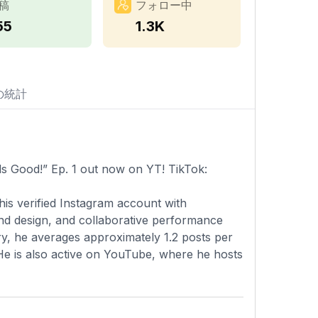
稿
フォロー中
55
1.3K
の統計
 Good!” Ep. 1 out now on YT! TikTok:
is verified Instagram account with
und design, and collaborative performance
ry, he averages approximately 1.2 posts per
. He is also active on YouTube, where he hosts