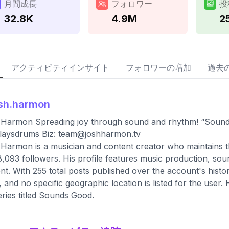
月間成長
フォロワー
投
32.8K
4.9M
2
アクティビティインサイト
フォロワーの増加
過去
sh.harmon
Harmon Spreading joy through sound and rhythm! “Sounds
laysdrums Biz:
team@joshharmon.tv
Harmon is a musician and content creator who maintains th
,093 followers. His profile features music production, so
nt. With 255 total posts published over the account's histo
 and no specific geographic location is listed for the user
eries titled Sounds Good.