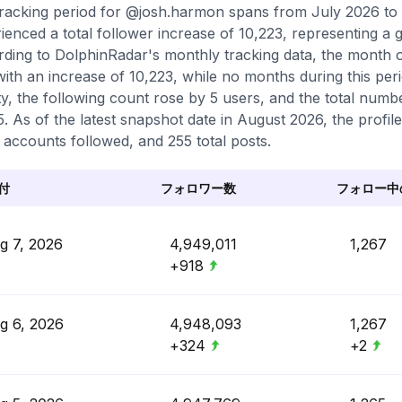
racking period for @josh.harmon spans from July 2026 to
ienced a total follower increase of 10,223, representing a 
ding to DolphinRadar's monthly tracking data, the month 
with an increase of 10,223, while no months during this pe
ity, the following count rose by 5 users, and the total num
5. As of the latest snapshot date in August 2026, the profil
 accounts followed, and 255 total posts.
付
フォロワー数
フォロー中
g 7, 2026
4,949,011
1,267
+918
g 6, 2026
4,948,093
1,267
+324
+2