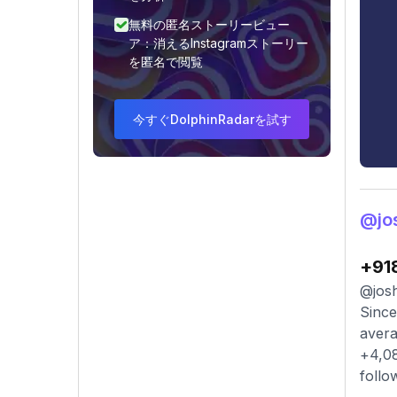
無料の匿名ストーリービュー
ア：消えるInstagramストーリー
を匿名で閲覧
今すぐDolphinRadarを試す
@j
+91
@josh
Since
avera
+4,08
follo