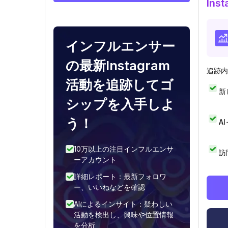
In
インフルエンサー
の最新Instagram
追跡内
活動を追跡してゴ
新
シップを入手しよ
う！
A
10万以上の注目インフルエンサ
訪
ーアカウント
詳細レポート：最新フォロワ
ー、いいねなどを確認
AIによるインサイト：疑わしい
活動を検出し、興味や位置情報
を分析