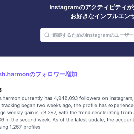
Instagramのアクティビテ
お好きなインフルエン
osh.harmonのフォロワー増加
8
.harmon currently has 4,948,093 followers on Instagram, 
 tracking began two weeks ago, the profile has experience
ge weekly gain is +8,297, with the trend decelerating from an
6 in the second week. As of the latest update, the account
wing 1,267 profiles.