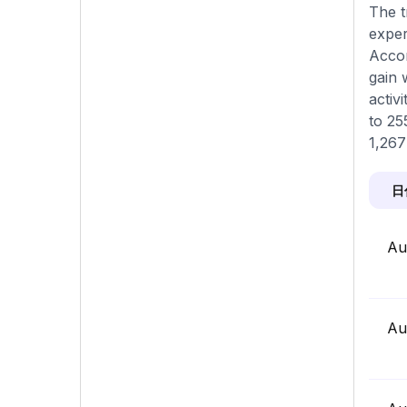
The t
exper
Accor
gain 
activ
to 25
1,267
日
Au
Au