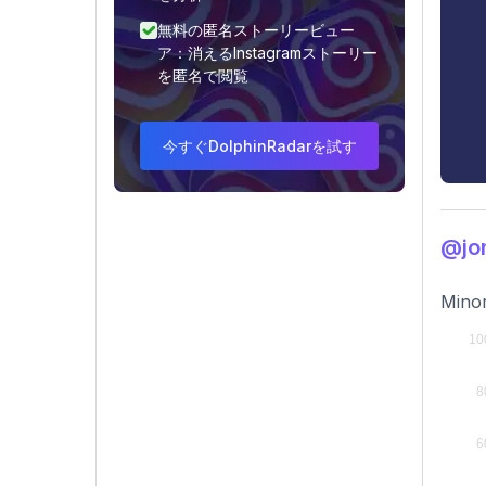
無料の匿名ストーリービュー
ア：消えるInstagramストーリー
を匿名で閲覧
今すぐDolphinRadarを試す
@j
Minor