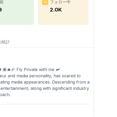
稿
フォロー中
9
2.0K
の統計
🏾‍🎓🏈 Fly Private with me 🛩️
ur and media personality, has soared to
vating media appearances. Descending from a
entertainment, along with significant industry
roach.