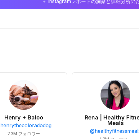
+ Instagramレポートの洞察と詳細分
Henry + Baloo
Rena | Healthy Fitn
Meals
@
henrythecoloradodog
@
healthyfitnessmeal
2.3M
フォロワー