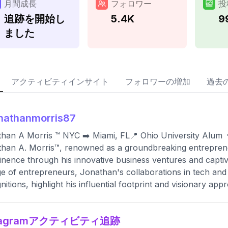
月間成長
フォロワー
投
追跡を開始し
5.4K
9
ました
アクティビティインサイト
フォロワーの増加
過去
nathanmorris87
han A Morris ™️ NYC ➡️ Miami, FL📍 Ohio University Alum 👨
han A. Morris™️, renowned as a groundbreaking entreprene
nence through his innovative business ventures and capti
ge of entrepreneurs, Jonathan's collaborations in tech and 
nitions, highlight his influential footprint and visionary app
stagramアクティビティ追跡