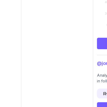
@jo
Analy
in fo
日