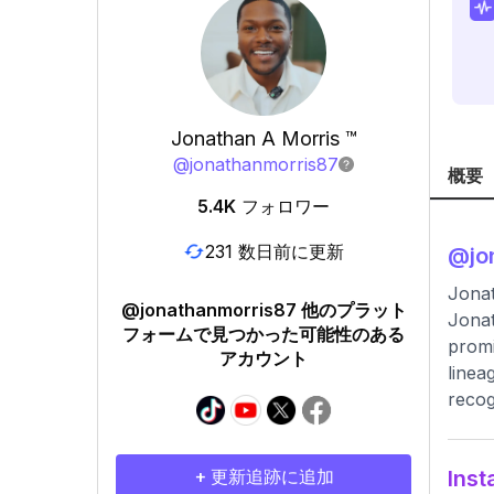
Jonathan A Morris ™️
@
jonathanmorris87
概要
5.4K
フォロワー
231 数日前に更新
@
jo
Jonat
@jonathanmorris87 他のプラット
Jonat
フォームで見つかった可能性のある
promi
アカウント
linea
recog
+ 更新追跡に追加
In