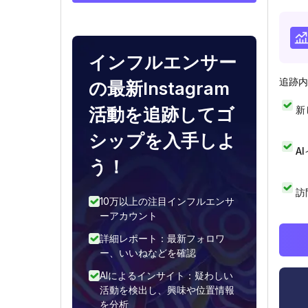
インフルエンサー
追跡内
の最新Instagram
新
活動を追跡してゴ
シップを入手しよ
A
う！
訪
10万以上の注目インフルエンサ
ーアカウント
詳細レポート：最新フォロワ
ー、いいねなどを確認
AIによるインサイト：疑わしい
活動を検出し、興味や位置情報
を分析