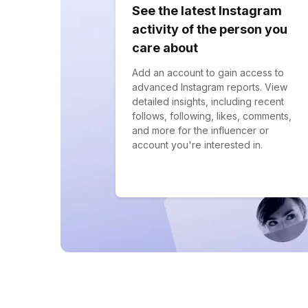
See the latest Instagram
activity of the person you
care about
Add an account to gain access to
advanced Instagram reports. View
detailed insights, including recent
follows, following, likes, comments,
and more for the influencer or
account you're interested in.