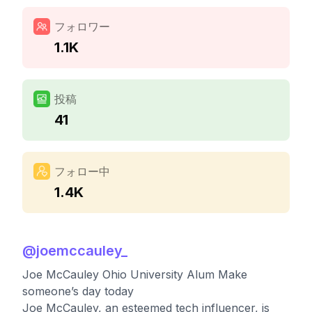
フォロワー
1.1K
投稿
41
フォロー中
1.4K
@
joemccauley_
Joe McCauley Ohio University Alum Make
someone’s day today
Joe McCauley, an esteemed tech influencer, is