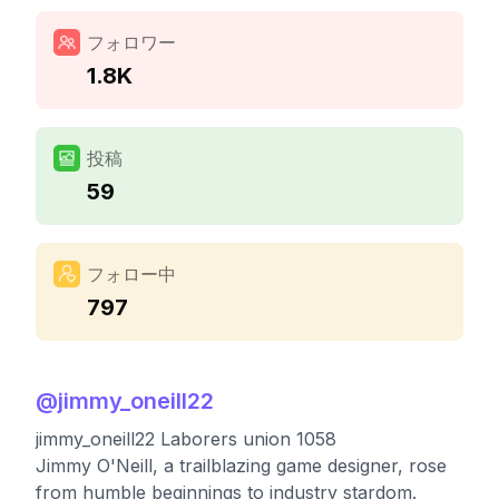
フォロワー
1.8K
投稿
59
フォロー中
797
@
jimmy_oneill22
jimmy_oneill22 Laborers union 1058
Jimmy O'Neill, a trailblazing game designer, rose
from humble beginnings to industry stardom.