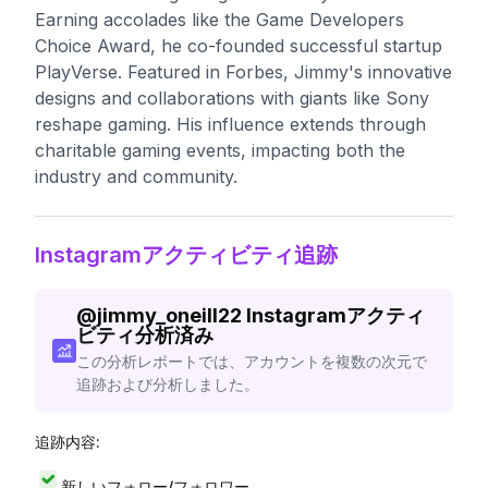
Earning accolades like the Game Developers
Choice Award, he co-founded successful startup
PlayVerse. Featured in Forbes, Jimmy's innovative
designs and collaborations with giants like Sony
reshape gaming. His influence extends through
charitable gaming events, impacting both the
industry and community.
Instagramアクティビティ追跡
@
jimmy_oneill22
Instagramアクティ
ビティ分析済み
この分析レポートでは、アカウントを複数の次元で
追跡および分析しました。
追跡内容:
新しいフォロー/フォロワー