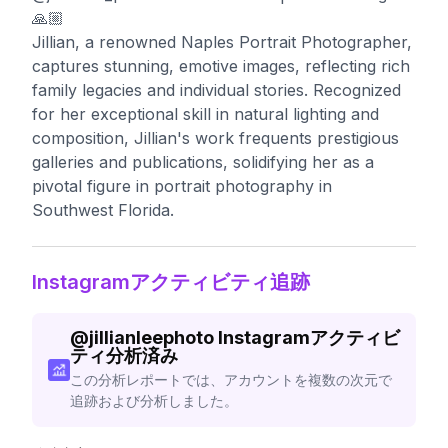
🙏🏼
Jillian, a renowned Naples Portrait Photographer,
captures stunning, emotive images, reflecting rich
family legacies and individual stories. Recognized
for her exceptional skill in natural lighting and
composition, Jillian's work frequents prestigious
galleries and publications, solidifying her as a
pivotal figure in portrait photography in
Southwest Florida.
Instagramアクティビティ追跡
@
jillianleephoto
Instagramアクティビ
ティ分析済み
この分析レポートでは、アカウントを複数の次元で
追跡および分析しました。