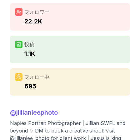
フォロワー
22.2K
投稿
1.1K
フォロー中
695
@
jillianleephoto
Naples Portrait Photographer | Jillian SWFL and
beyond ✨ DM to book a creative shoot! visit
@jillianlee_photo for client work | Jesus is king