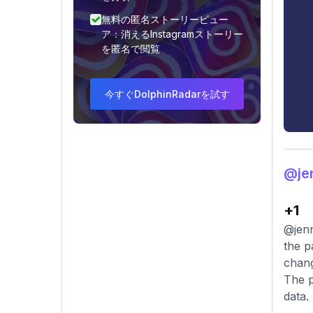
無料の匿名ストーリービュー
ア：消えるInstagramストーリー
を匿名で閲覧
今すぐDolphinRadarを試す
@j
+1
@jenn
the p
chang
The p
data.