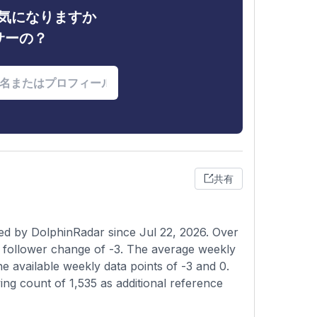
ィが気になりますか
サーの？
共有
ed by DolphinRadar since Jul 22, 2026. Over
t follower change of -3. The average weekly
e available weekly data points of -3 and 0.
ing count of 1,535 as additional reference