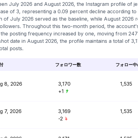
en July 2026 and August 2026, the Instagram profile of je
ase of 3, representing a 0.09 percent decline according to
 of July 2026 served as the baseline, while August 2026 
followers. Throughout this two-month period, the account's
 the posting frequency increased by one, moving from 247 p
hot date in August 2026, the profile maintains a total of 3,
otal posts.
付
フォロワー数
フォロー中
g 8, 2026
3,170
1,535
+1
g 7, 2026
3,169
1,535
-2