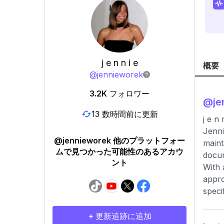
j e n n i e
概要
@
jennieworek
3.2K
フォロワー
@
je
13 数時間前に更新
j e n
Jenni
@jennieworek 他のプラットフォー
maint
ムで見つかった可能性のあるアカウ
docum
ント
With 
appro
speci
+ 更新追跡に追加