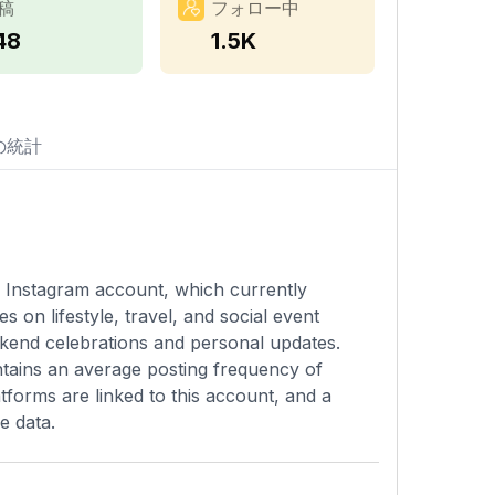
稿
フォロー中
48
1.5K
の統計
al Instagram account, which currently
s on lifestyle, travel, and social event
kend celebrations and personal updates.
intains an average posting frequency of
tforms are linked to this account, and a
e data.