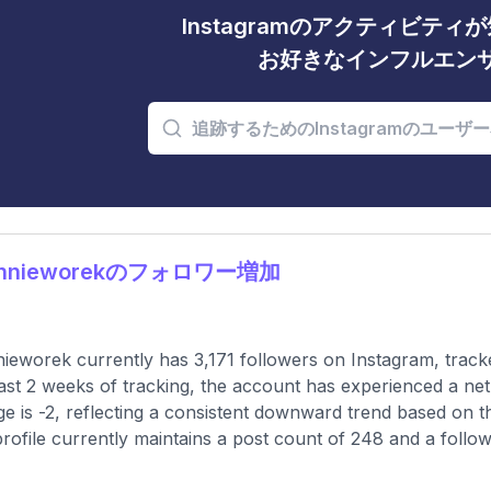
Instagramのアクティビテ
お好きなインフルエン
ennieworekのフォロワー増加
ieworek currently has 3,171 followers on Instagram, track
ast 2 weeks of tracking, the account has experienced a ne
e is -2, reflecting a consistent downward trend based on th
rofile currently maintains a post count of 248 and a follow