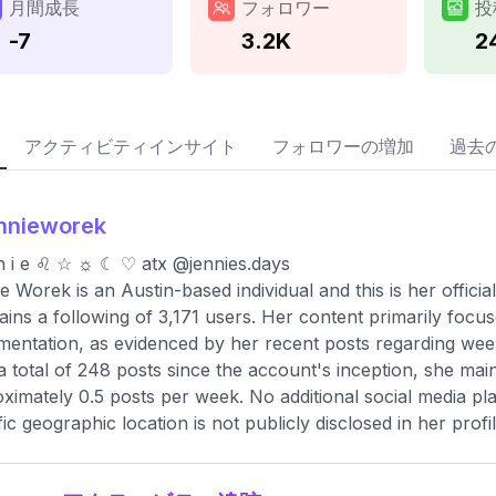
月間成長
フォロワー
投
-7
3.2K
2
アクティビティインサイト
フォロワーの増加
過去
nnieworek
 n i e ♌︎ ☆ ☼ ☾ ♡ atx @jennies.days
e Worek is an Austin-based individual and this is her offici
ains a following of 3,171 users. Her content primarily focuse
entation, as evidenced by her recent posts regarding wee
a total of 248 posts since the account's inception, she ma
ximately 0.5 posts per week. No additional social media pla
fic geographic location is not publicly disclosed in her profil