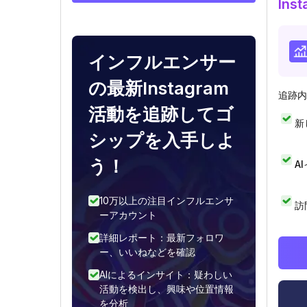
In
インフルエンサー
の最新Instagram
追跡内
活動を追跡してゴ
新
シップを入手しよ
う！
A
10万以上の注目インフルエンサ
訪
ーアカウント
詳細レポート：最新フォロワ
ー、いいねなどを確認
AIによるインサイト：疑わしい
活動を検出し、興味や位置情報
を分析