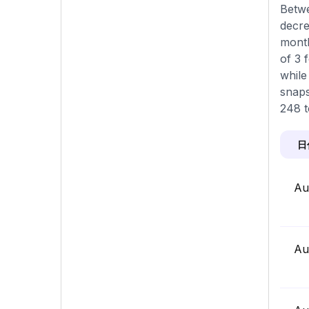
Betwe
decre
month
of 3 
while
snaps
248 t
日
Au
Au