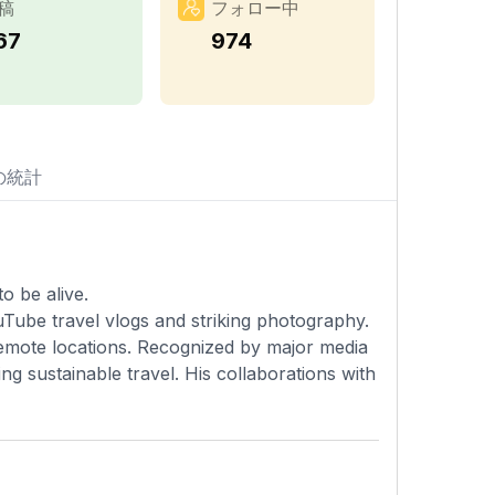
稿
フォロー中
67
974
の統計
o be alive.
Tube travel vlogs and striking photography.
d remote locations. Recognized by major media
ng sustainable travel. His collaborations with