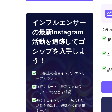
インフルエンサー
追跡内
の最新Instagram
新
活動を追跡してゴ
シップを入手しよ
A
う！
訪
10万以上の注目インフルエンサ
ーアカウント
詳細レポート：最新フォロワ
ー、いいねなどを確認
AIによるインサイト：疑わしい
活動を検出し、興味や位置情報
を分析