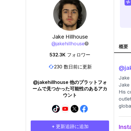
Jake Hillhouse
@
jakehillhouse
概要
532.3K
フォロワー
230 数日前に更新
@
ja
Jake 
@jakehillhouse 他のプラットフォ
Jake 
ームで見つかった可能性のあるアカ
His c
ウント
outle
globa
+ 更新追跡に追加
In