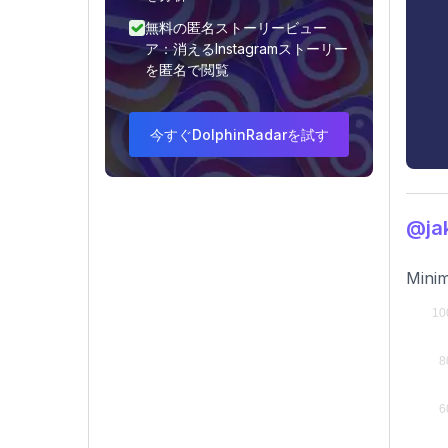
無料の匿名ストーリービュー
ア：消えるInstagramストーリー
を匿名で閲覧
今すぐDolphinRadarを試す
@ja
Minim