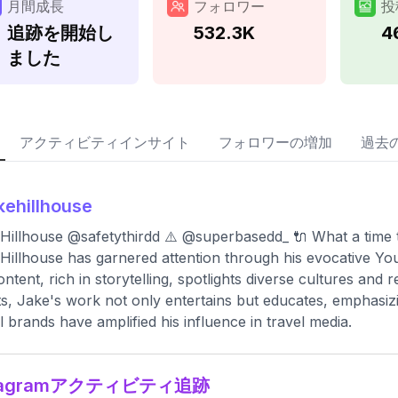
月間成長
フォロワー
投
追跡を開始し
532.3K
4
ました
アクティビティインサイト
フォロワーの増加
過去
kehillhouse
Hillhouse @safetythirdd ⚠️ @superbasedd_ 🔌 What a time t
Hillhouse has garnered attention through his evocative You
ontent, rich in storytelling, spotlights diverse cultures an
ts, Jake's work not only entertains but educates, emphasizi
l brands have amplified his influence in travel media.
stagramアクティビティ追跡