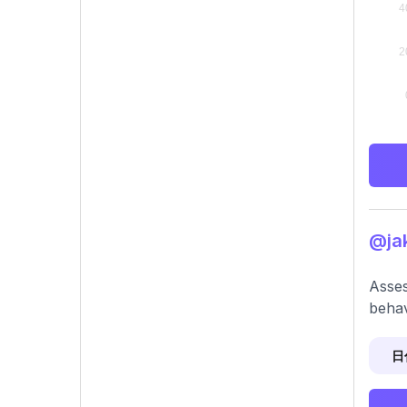
@ja
Asses
behav
日