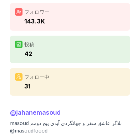
フォロワー
143.3K
投稿
42
フォロー中
31
@
jahanemasoud
masoud بلاگر عاشق سفر و جهانگردی آیدی پیج دومم
@masoudfoood