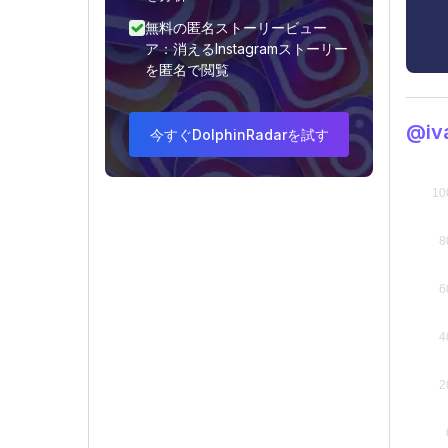
無料の匿名ストーリービュー
ア：消えるInstagramストーリー
を匿名で閲覧
@i
今すぐDolphinRadarを試す