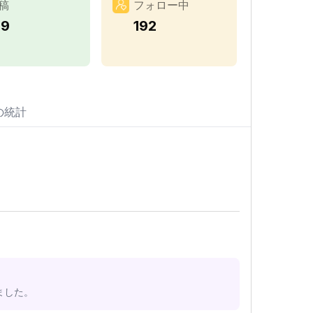
稿
フォロー中
79
192
の統計
ました。