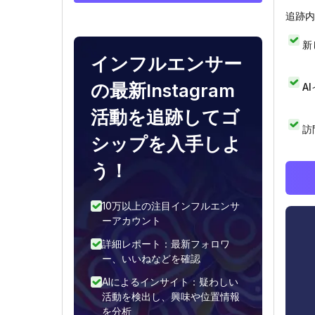
追跡内
新
インフルエンサー
の最新Instagram
A
活動を追跡してゴ
訪
シップを入手しよ
う！
10万以上の注目インフルエンサ
ーアカウント
詳細レポート：最新フォロワ
ー、いいねなどを確認
AIによるインサイト：疑わしい
活動を検出し、興味や位置情報
を分析