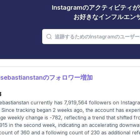
Instagramのアクティビテ
お好きなインフルエン
msebastianstanのフォロワー増加
8
bastianstan currently has 7,919,564 followers on Instagra
 Since tracking began 2 weeks ago, the account has experi
ge weekly change is -782, reflecting a trend that shifted fr
,915 in the second week, indicating an accelerating downwar
count of 360 and a following count of 230 as additional ref