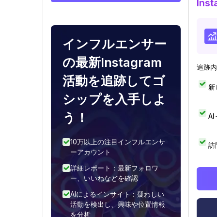
In
インフルエンサー
の最新Instagram
追跡内
活動を追跡してゴ
新
シップを入手しよ
う！
A
10万以上の注目インフルエンサ
訪
ーアカウント
詳細レポート：最新フォロワ
ー、いいねなどを確認
AIによるインサイト：疑わしい
活動を検出し、興味や位置情報
を分析