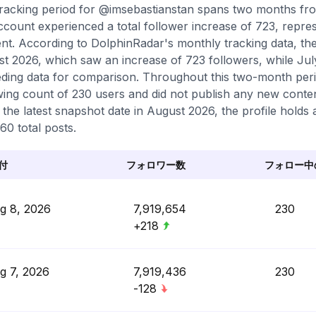
racking period for @imsebastianstan spans two months fr
ccount experienced a total follower increase of 723, repr
nt. According to DolphinRadar's monthly tracking data, th
t 2026, which saw an increase of 723 followers, while Jul
ding data for comparison. Throughout this two-month peri
wing count of 230 users and did not publish any new content
 the latest snapshot date in August 2026, the profile holds 
60 total posts.
付
フォロワー数
フォロー中
g 8, 2026
7,919,654
230
+218
g 7, 2026
7,919,436
230
-128