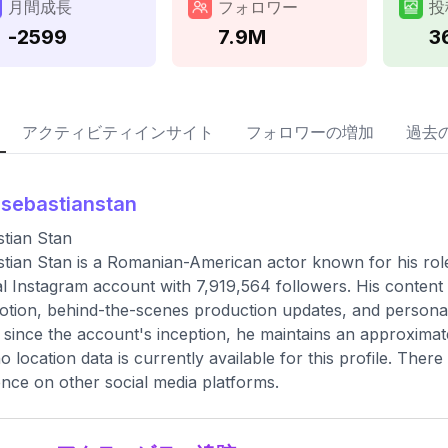
月間成長
フォロワー
投
-2599
7.9M
3
アクティビティインサイト
フォロワーの増加
過去
sebastianstan
tian Stan
tian Stan is a Romanian-American actor known for his roles i
ial Instagram account with 7,919,564 followers. His content 
tion, behind-the-scenes production updates, and personal 
 since the account's inception, he maintains an approximat
o location data is currently available for this profile. There
nce on other social media platforms.