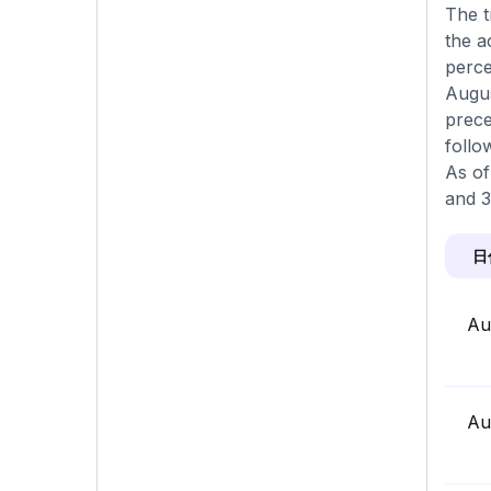
The t
the a
perce
Augus
prece
follo
As of
and 3
日
Au
Au