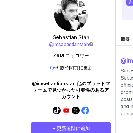
Sebastian Stan
概要
@
imsebastianstan
7.9M
フォロワー
@
im
6 数時間前に更新
Sebas
Sebas
@imsebastianstan 他のプラットフ
offic
ォームで見つかった可能性のあるア
promo
カウント
posts
and n
prese
+ 更新追跡に追加