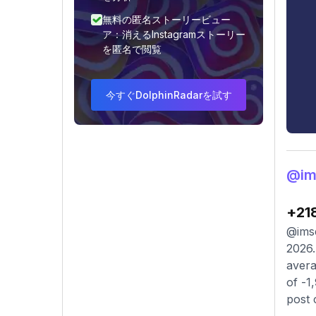
無料の匿名ストーリービュー
ア：消えるInstagramストーリー
を匿名で閲覧
今すぐDolphinRadarを試す
@i
+21
@imse
2026.
avera
of -1
post 