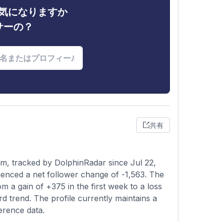
ィが気になりますか
サーの？
共有
m, tracked by DolphinRadar since Jul 22,
enced a net follower change of -1,563. The
om a gain of +375 in the first week to a loss
d trend. The profile currently maintains a
erence data.