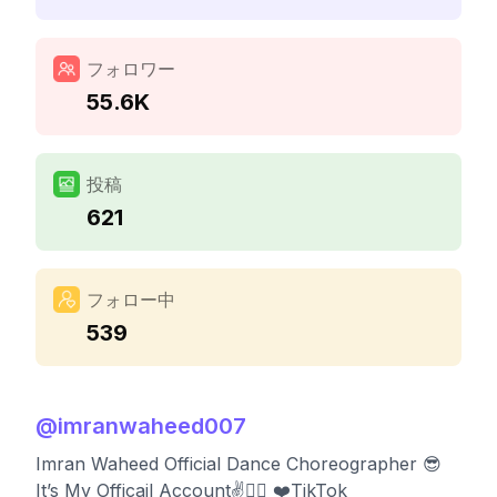
フォロワー
55.6K
投稿
621
フォロー中
539
@
imranwaheed007
Imran Waheed Official Dance Choreographer 😎
It’s My Officail Account✌️👇🏻 ❤️TikTok