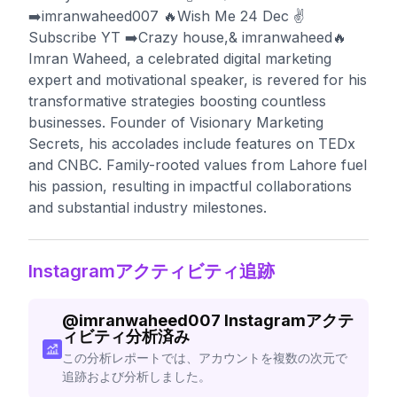
➡️imranwaheed007 🔥Wish Me 24 Dec ✌️
Subscribe YT ➡️Crazy house,& imranwaheed🔥
Imran Waheed, a celebrated digital marketing
expert and motivational speaker, is revered for his
transformative strategies boosting countless
businesses. Founder of Visionary Marketing
Secrets, his accolades include features on TEDx
and CNBC. Family-rooted values from Lahore fuel
his passion, resulting in impactful collaborations
and substantial industry milestones.
Instagramアクティビティ追跡
@
imranwaheed007
Instagramアクテ
ィビティ分析済み
この分析レポートでは、アカウントを複数の次元で
追跡および分析しました。