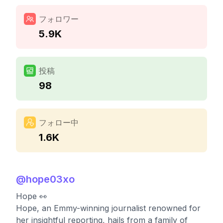
フォロワー
5.9K
投稿
98
フォロー中
1.6K
@
hope03xo
Hope 👀
Hope, an Emmy-winning journalist renowned for
her insightful reporting, hails from a family of