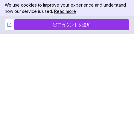
We use cookies to improve your experience and understand
how our service is used.
Read more
Not Now
Accept
アカウントを追加
DolphinRadar
究極のインスタグラムアクティビティトラッカー
フォローする
製品
リソース
分析サンプル
変更履歴
料金
ブログ