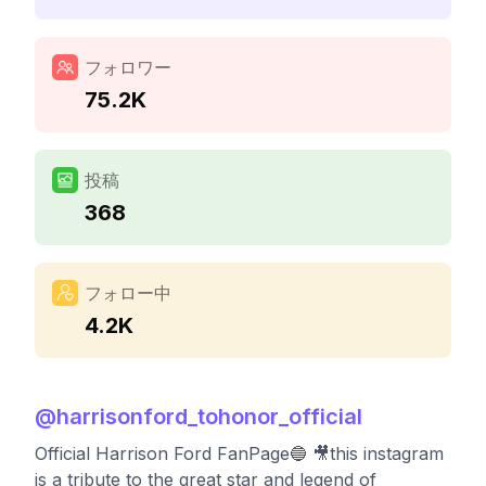
フォロワー
75.2K
投稿
368
フォロー中
4.2K
@
harrisonford_tohonor_official
Official Harrison Ford FanPage🔵 🎥this instagram
is a tribute to the great star and legend of