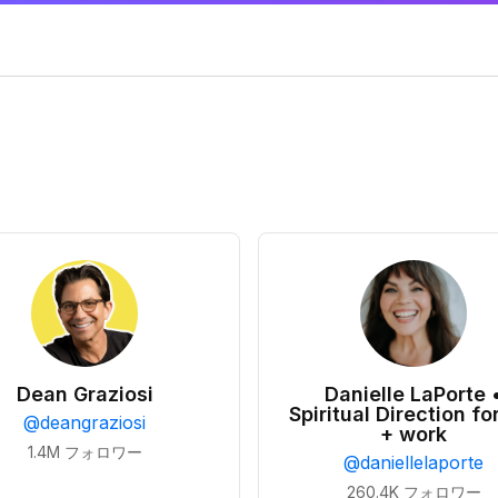
Dean Graziosi
Danielle LaPorte 
Spiritual Direction for
@
deangraziosi
+ work
1.4M
フォロワー
@
daniellelaporte
260.4K
フォロワー