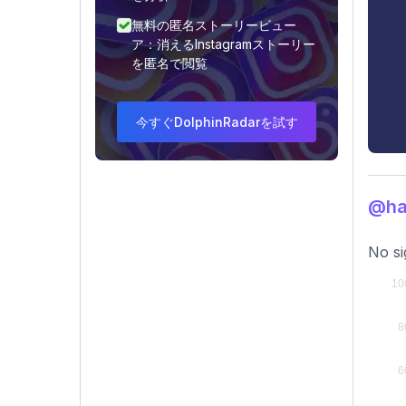
無料の匿名ストーリービュー
ア：消えるInstagramストーリー
を匿名で閲覧
今すぐDolphinRadarを試す
@h
No si