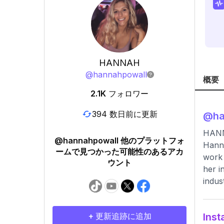
HANNAH
@
hannahpowall
概要
2.1K
フォロワー
394 数日前に更新
@
h
HAN
@hannahpowall 他のプラットフォ
Hanna
ームで見つかった可能性のあるアカ
work 
ウント
her i
indus
+ 更新追跡に追加
In