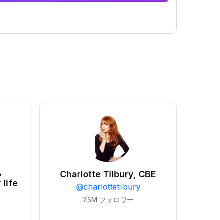
•
Charlotte Tilbury, CBE
 life
@
charlottetilbury
7.5M
フォロワー