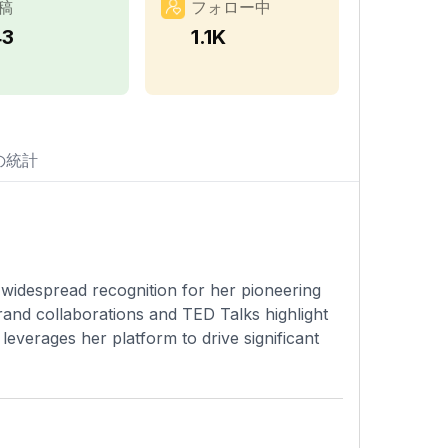
稿
フォロー中
43
1.1K
の統計
widespread recognition for her pioneering
rand collaborations and TED Talks highlight
leverages her platform to drive significant