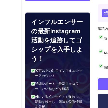
インフルエンサー
追跡内
の最新Instagram
新
活動を追跡してゴ
シップを入手しよ
A
う！
訪
10万以上の注目インフルエンサ
ーアカウント
詳細レポート：最新フォロワ
ー、いいねなどを確認
AIによるインサイト：疑わしい
活動を検出し、興味や位置情報
を分析