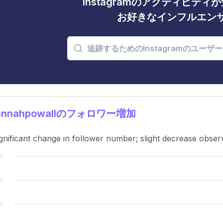
Instagramのアクティビテ
お好きなインフルエン
annahpowallのフォロワー増加
gnificant change in follower number; slight decrease obser