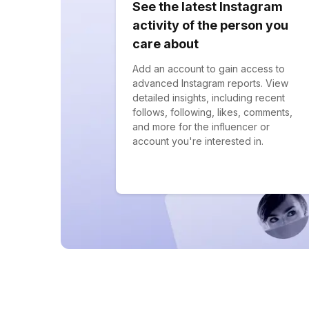
See the latest Instagram
activity of the person you
care about
Add an account to gain access to
advanced Instagram reports. View
detailed insights, including recent
follows, following, likes, comments,
and more for the influencer or
account you're interested in.