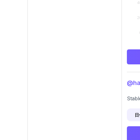
@h
Stabl
日