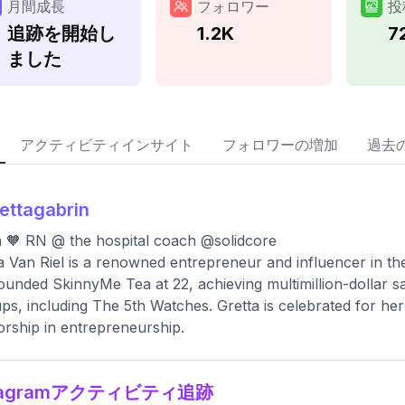
月間成長
フォロワー
投
追跡を開始し
1.2K
7
ました
アクティビティインサイト
フォロワーの増加
過去
ettagabrin
a 🧡 RN @ the hospital coach @solidcore
a Van Riel is a renowned entrepreneur and influencer in 
ounded SkinnyMe Tea at 22, achieving multimillion-dollar s
ups, including The 5th Watches. Gretta is celebrated for he
rship in entrepreneurship.
stagramアクティビティ追跡