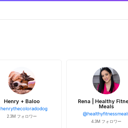
Henry + Baloo
Rena | Healthy Fitn
Meals
@
henrythecoloradodog
@
healthyfitnessmeal
2.3M
フォロワー
4.3M
フォロワー