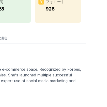
稿
フォロー中
28
928
の統計
the e-commerce space. Recognized by Forbes,
ales. She's launched multiple successful
r expert use of social media marketing and