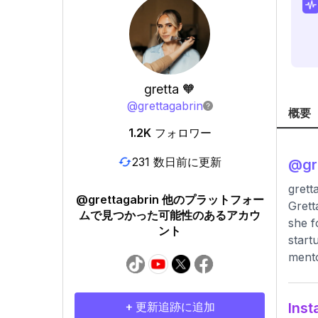
gretta 🧡
@
grettagabrin
概要
1.2K
フォロワー
231 数日前に更新
@
gr
grett
@grettagabrin 他のプラットフォー
Grett
ムで見つかった可能性のあるアカウ
she f
ント
start
mento
+ 更新追跡に追加
In