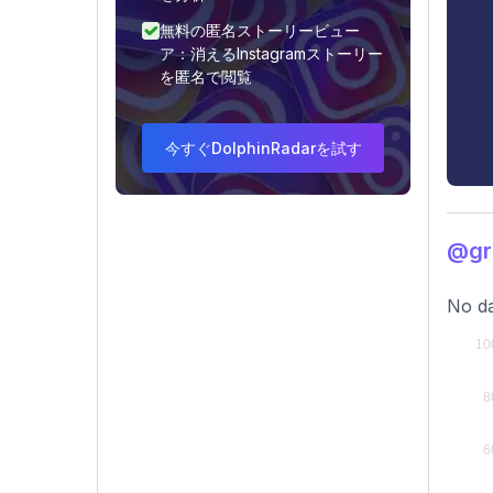
無料の匿名ストーリービュー
ア：消えるInstagramストーリー
を匿名で閲覧
今すぐDolphinRadarを試す
@g
No da