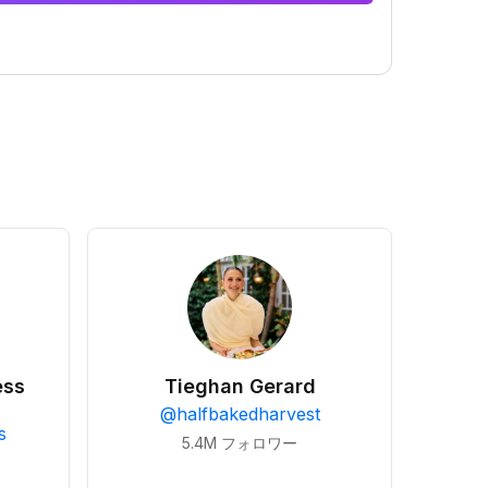
ess
Tieghan Gerard
@
halfbakedharvest
s
5.4M
フォロワー