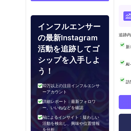
インフルエンサー
追跡内
の最新Instagram
新
活動を追跡してゴ
シップを入手しよ
A
う！
訪
10万以上の注目インフルエンサ
ーアカウント
詳細レポート：最新フォロワ
ー、いいねなどを確認
AIによるインサイト：疑わしい
活動を検出し、興味や位置情報
を分析