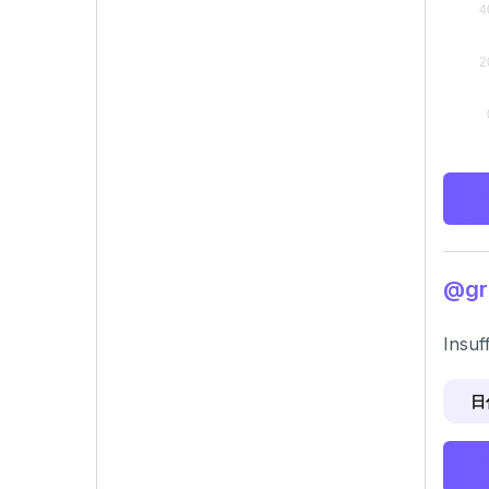
@gr
Insuf
日