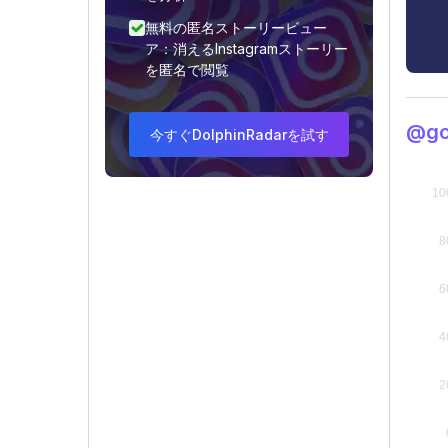
無料の匿名ストーリービュー
ア：消えるInstagramストーリー
を匿名で閲覧
@g
今すぐDolphinRadarを試す