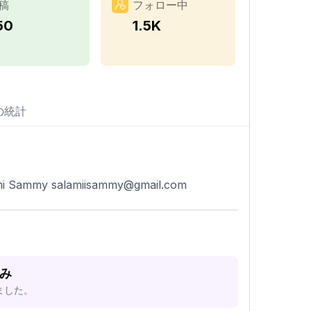
稿
フォロー中
50
1.5K
の統計
ami Sammy
salamiisammy@gmail.com
済み
ました。