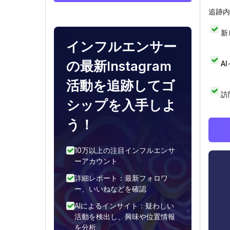
追跡内
新
インフルエンサー
の最新Instagram
A
活動を追跡してゴ
訪
シップを入手しよ
う！
10万以上の注目インフルエンサ
ーアカウント
詳細レポート：最新フォロワ
ー、いいねなどを確認
AIによるインサイト：疑わしい
活動を検出し、興味や位置情報
を分析