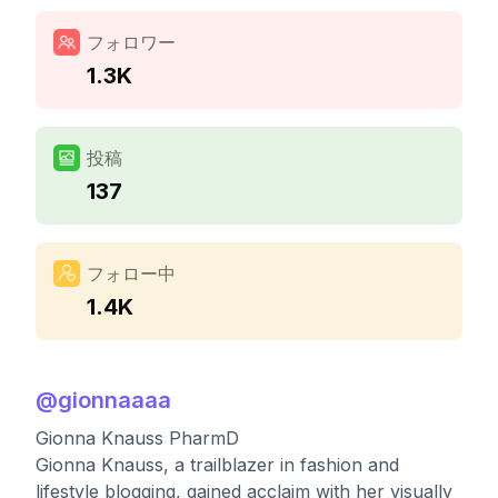
フォロワー
1.3K
投稿
137
フォロー中
1.4K
@
gionnaaaa
Gionna Knauss PharmD
Gionna Knauss, a trailblazer in fashion and
lifestyle blogging, gained acclaim with her visually