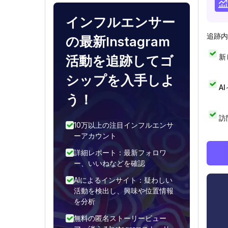
インフルエンサー
追跡内
の最新Instagram
新
活動を追跡してゴ
シップを入手しよ
A
う！
訪
10万以上の注目インフルエンサ
ーアカウント
詳細レポート：最新フォロワ
ー、いいねなどを確認
AIによるインサイト：疑わしい
活動を検出し、興味や位置情報
を分析
無料の匿名ストーリービュー