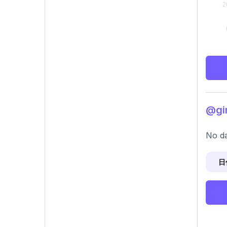
@g
No da
日