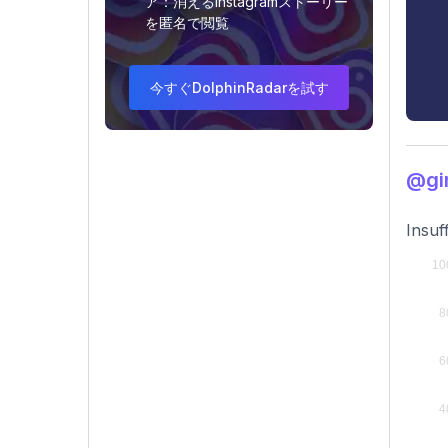
ア：消えるInstagramストーリー
を匿名で閲覧
今すぐDolphinRadarを試す
@g
Insuf