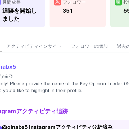
月間成長
フォロワー
投
追跡を開始し
351
5
ました
アクティビティインサイト
フォロワーの増加
過去
inabx5
️⚡️💭🥂
inly! Please provide the name of the Key Opinion Leader (KO
s you'd like to highlight in their profile.
stagramアクティビティ追跡
@
ginabx5
Instagramアクティビティ分析済み