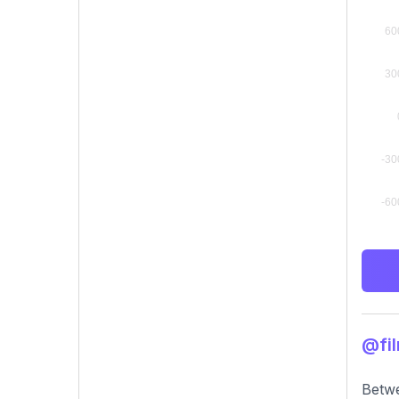
@fi
Betwe