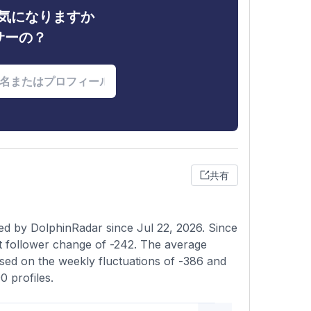
ィが気になりますか
サーの？
共有
ed by DolphinRadar since Jul 22, 2026. Since
t follower change of -242. The average
ased on the weekly fluctuations of -386 and
 profiles.