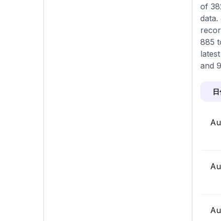
of 38
data.
recor
885 t
lates
and 9
日
Au
Au
Au