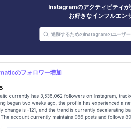
Instagramのアクティビテ
お好きなインフルエン
ilmaticのフォロワー増加
5
atic currently has 3,538,062 followers on Instagram, track
ing began two weeks ago, the profile has experienced a ne
y change is -121, and the trend is currently decelerating b
 The account currently maintains 966 posts and follows 890