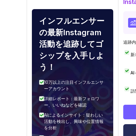
In
インフルエンサー
の最新Instagram
活動を追跡してゴ
追跡内
シップを入手しよ
新
う！
A
10万以上の注目インフルエンサ
ーアカウント
訪
詳細レポート：最新フォロワ
ー、いいねなどを確認
AIによるインサイト：疑わしい
活動を検出し、興味や位置情報
を分析