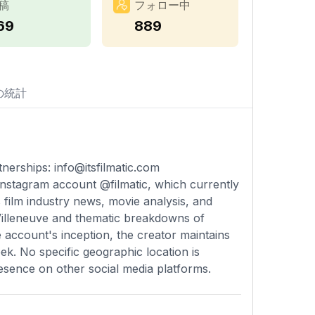
稿
フォロー中
69
889
の統計
tnerships:
info@itsfilmatic.com
 Instagram account @filmatic, which currently
 film industry news, movie analysis, and
s Villeneuve and thematic breakdowns of
e account's inception, the creator maintains
k. No specific geographic location is
resence on other social media platforms.