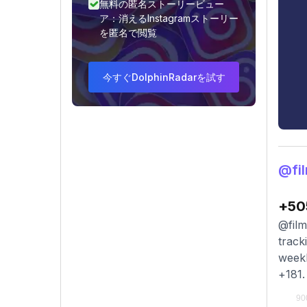
無料の匿名ストーリービュー
ア：消えるInstagramストーリー
を匿名で閲覧
今すぐDolphinRadarを試す
@f
+50
@film
track
weekl
+181.