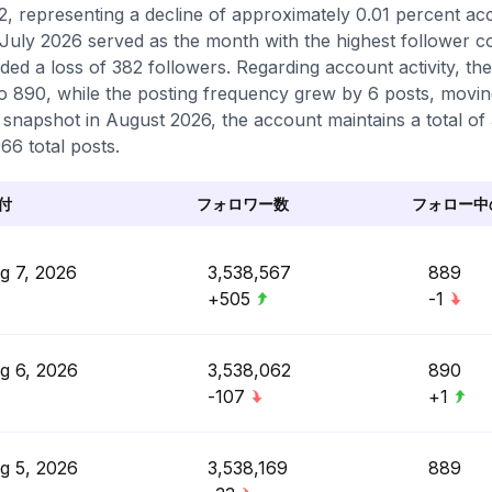
2, representing a decline of approximately 0.01 percent ac
 July 2026 served as the month with the highest follower 
ded a loss of 382 followers. Regarding account activity, the
o 890, while the posting frequency grew by 6 posts, moving
t snapshot in August 2026, the account maintains a total o
66 total posts.
付
フォロワー数
フォロー中
g 7, 2026
3,538,567
889
+505
-1
g 6, 2026
3,538,062
890
-107
+1
g 5, 2026
3,538,169
889