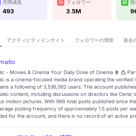
月間成長
フォロワー
投
493
3.5M
9
アクティビティインサイト
フォロワーの増加
過去
lmatic
tic - Movies & Cinema Your Daily Dose of Cinema 🍿 📩 Par
tic is a cinema-focused media brand operating the verified
ains a following of 3,538,062 users. The account publishes
atic content, including discussions on directors like Deni
us motion pictures. With 966 total posts published since th
erage posting frequency of approximately 1.5 posts per wee
ded for the account, and there is no record of an active p