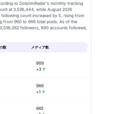
cording to DolphinRadar's monthly tracking
count at 3,538,444, while August 2026
 following count increased by 5, rising from
 from 960 to 966 total posts. As of the
f 3,538,062 followers, 890 accounts followed,
の数
メディア数
969
+3
966
+1
965