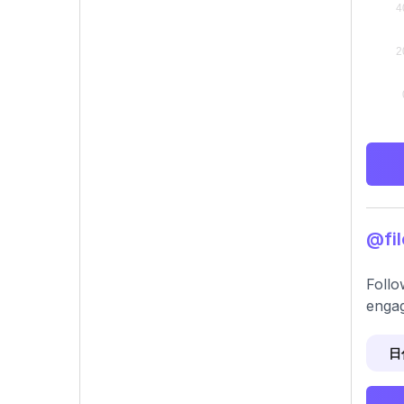
@fi
Follo
enga
日