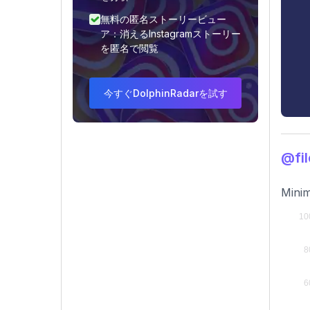
無料の匿名ストーリービュー
ア：消えるInstagramストーリー
を匿名で閲覧
今すぐDolphinRadarを試す
@fi
Minim