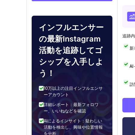
インフルエンサー
追跡内
の最新Instagram
新
活動を追跡してゴ
シップを入手しよ
A
う！
訪
10万以上の注目インフルエンサ
ーアカウント
詳細レポート：最新フォロワ
ー、いいねなどを確認
AIによるインサイト：疑わしい
活動を検出し、興味や位置情報
を分析