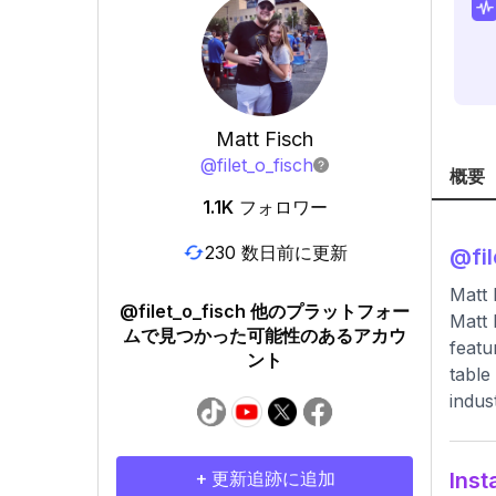
Matt Fisch
@
filet_o_fisch
概要
1.1K
フォロワー
230 数日前に更新
@
fi
Matt
@filet_o_fisch 他のプラットフォー
Matt 
ムで見つかった可能性のあるアカウ
featu
ント
table
indus
+ 更新追跡に追加
In