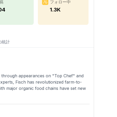
稿
フォロー中
04
1.3K
の統計
im through appearances on "Top Chef" and
xperts, Fisch has revolutionized farm-to-
 with major organic food chains have set new