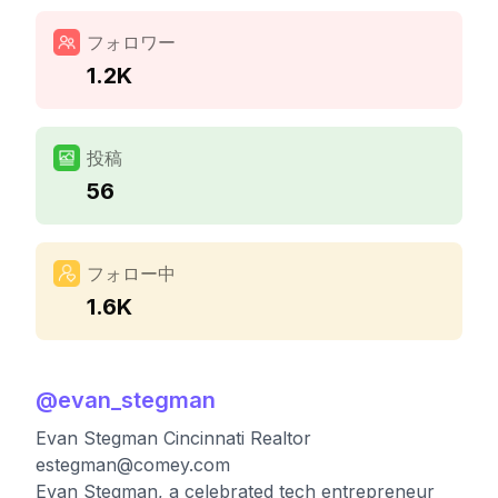
フォロワー
1.2K
投稿
56
フォロー中
1.6K
@
evan_stegman
Evan Stegman Cincinnati Realtor
estegman@comey.com
Evan Stegman, a celebrated tech entrepreneur