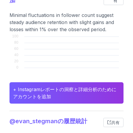
加
有
Minimal fluctuations in follower count suggest
steady audience retention with slight gains and
losses within 1% over the observed period.
+ Instagramレポートの洞察と詳細分析のために
アカウントを追加
@evan_stegmanの履歴統計
共有