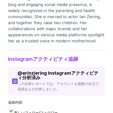
blog and engaging social media presence, is
widely recognized in the parenting and health
communities. She is married to actor Ian Ziering,
and together they raise two children. Her
collaborations with major brands and her
appearances on various media platforms spotlight
her as a trusted voice in modern motherhood.
Instagramアクティビティ追跡
@
erinziering
Instagramアクティビテ
ィ分析済み
この分析レポートでは、アカウントを複数の次元で
追跡および分析しました。
追跡内容:
新しいフォロー/フォロワー