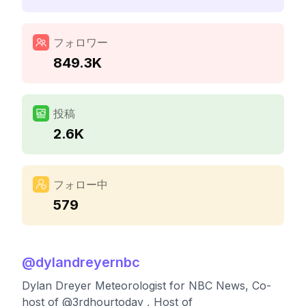
フォロワー
849.3K
投稿
2.6K
フォロー中
579
@
dylandreyernbc
Dylan Dreyer Meteorologist for NBC News, Co-
host of @3rdhourtoday , Host of