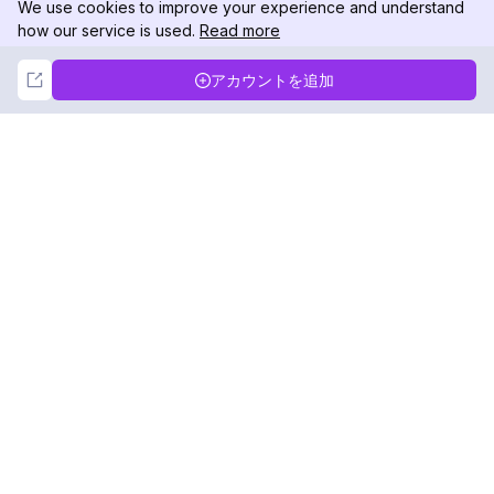
We use cookies to improve your experience and understand
how our service is used.
Read more
Not Now
Accept
アカウントを追加
DolphinRadar
究極のインスタグラムアクティビティトラッカー
フォローする
製品
リソース
分析サンプル
変更履歴
料金
ブログ