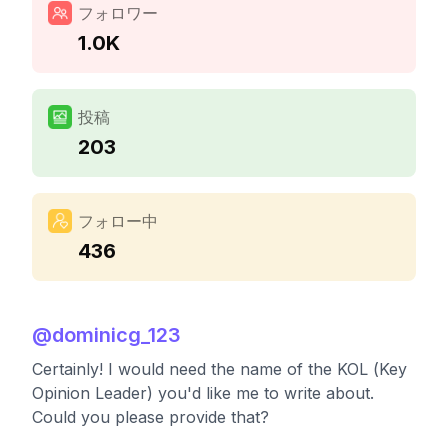
フォロワー
1.0K
投稿
203
フォロー中
436
@
dominicg_123
Certainly! I would need the name of the KOL (Key
Opinion Leader) you'd like me to write about.
Could you please provide that?