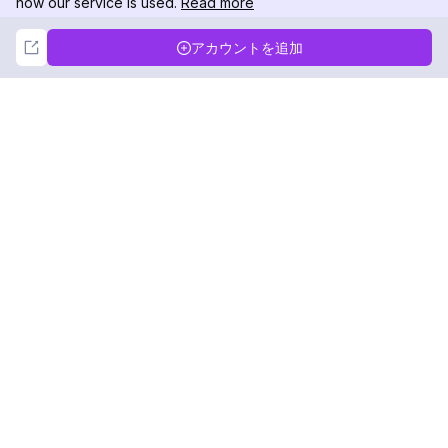
how our service is used.
Read more
Not Now
Accept
アカウントを追加
DolphinRadar
究極のインスタグラムアクティビティトラッカー
フォローする
製品
リソース
分析サンプル
変更履歴
料金
ブログ
お問い合わせ
私たちについて